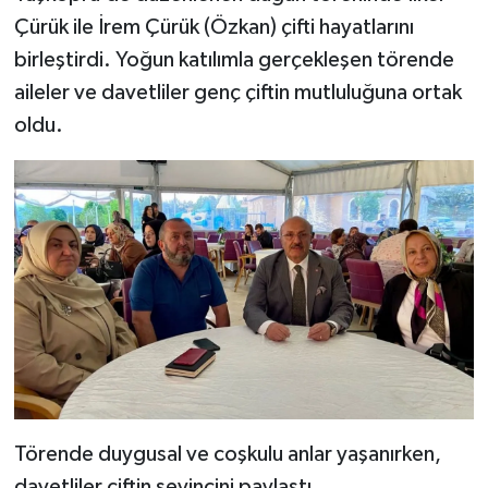
Dünya Haberleri
Çürük ile İrem Çürük (Özkan) çifti hayatlarını
birleştirdi. Yoğun katılımla gerçekleşen törende
Yerel Haberler
aileler ve davetliler genç çiftin mutluluğuna ortak
Haber Arşivi
oldu.
Törende duygusal ve coşkulu anlar yaşanırken,
davetliler çiftin sevincini paylaştı.