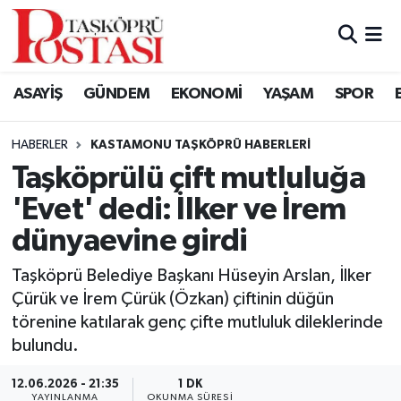
Kastamonu Vefat Edenler
ASAYİŞ
GÜNDEM
EKONOMİ
YAŞAM
SPOR
Abana Haberleri
HABERLER
KASTAMONU TAŞKÖPRÜ HABERLERI
Ağlı Haberleri
Taşköprülü çift mutluluğa
'Evet' dedi: İlker ve İrem
Araç Haberleri
dünyaevine girdi
Azdavay Haberleri
Taşköprü Belediye Başkanı Hüseyin Arslan, İlker
Bozkurt Haberleri
Çürük ve İrem Çürük (Özkan) çiftinin düğün
törenine katılarak genç çifte mutluluk dileklerinde
Çatalzeytin Haberleri
bulundu.
12.06.2026 - 21:35
1 DK
Cide Haberleri
YAYINLANMA
OKUNMA SÜRESI