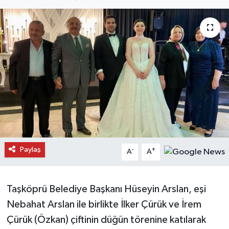
Daday Haberleri
Devrekani Haberleri
Doğanyurt Haberleri
Hanönü Haberleri
İhsangazi Haberleri
İnebolu Haberleri
Paylaş
-
+
A
A
Küre Haberleri
Taşköprü Belediye Başkanı Hüseyin Arslan, eşi
Merkez Haberleri
Nebahat Arslan ile birlikte İlker Çürük ve İrem
Çürük (Özkan) çiftinin düğün törenine katılarak
Pınarbaşı Haberleri