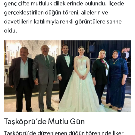
genç çifte mutluluk dileklerinde bulundu. İlçede
gerçekleştirilen düğün töreni, ailelerin ve
Şenpazar Haberleri
davetlilerin katılımıyla renkli görüntülere sahne
Seydiler Haberleri
oldu.
Taşköprü Haberleri
Tosya Haberleri
Karadeniz Haberleri
Ulusal Haberler
Teknoloji Haberleri
Taşköprü’de Mutlu Gün
Siyaset Haberleri
Taşköprü’de düzenlenen düğün töreninde İlker