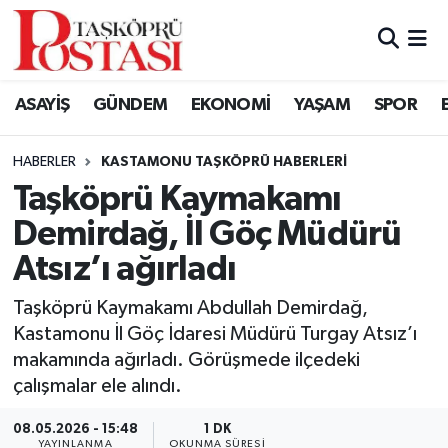
Kastamonu Vefat Edenler
ASAYİŞ
GÜNDEM
EKONOMİ
YAŞAM
SPOR
Abana Haberleri
HABERLER
KASTAMONU TAŞKÖPRÜ HABERLERI
Ağlı Haberleri
Taşköprü Kaymakamı
Demirdağ, İl Göç Müdürü
Araç Haberleri
Atsız’ı ağırladı
Azdavay Haberleri
Taşköprü Kaymakamı Abdullah Demirdağ,
Bozkurt Haberleri
Kastamonu İl Göç İdaresi Müdürü Turgay Atsız’ı
makamında ağırladı. Görüşmede ilçedeki
Çatalzeytin Haberleri
çalışmalar ele alındı.
08.05.2026 - 15:48
1 DK
Cide Haberleri
YAYINLANMA
OKUNMA SÜRESI