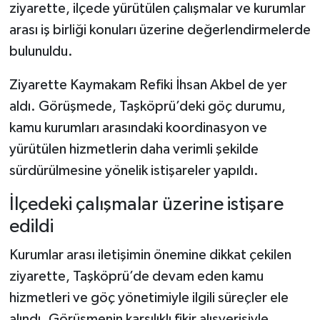
ziyarette, ilçede yürütülen çalışmalar ve kurumlar
arası iş birliği konuları üzerine değerlendirmelerde
Şenpazar Haberleri
bulunuldu.
Seydiler Haberleri
Ziyarette Kaymakam Refiki İhsan Akbel de yer
aldı. Görüşmede, Taşköprü’deki göç durumu,
Taşköprü Haberleri
kamu kurumları arasındaki koordinasyon ve
Tosya Haberleri
yürütülen hizmetlerin daha verimli şekilde
sürdürülmesine yönelik istişareler yapıldı.
Karadeniz Haberleri
İlçedeki çalışmalar üzerine istişare
Ulusal Haberler
edildi
Teknoloji Haberleri
Kurumlar arası iletişimin önemine dikkat çekilen
ziyarette, Taşköprü’de devam eden kamu
Siyaset Haberleri
hizmetleri ve göç yönetimiyle ilgili süreçler ele
alındı. Görüşmenin karşılıklı fikir alışverişiyle