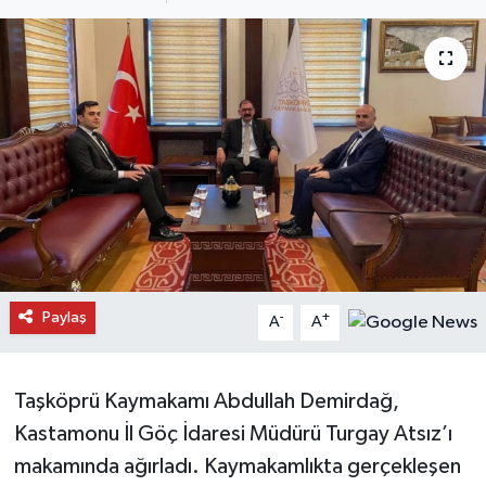
Daday Haberleri
Devrekani Haberleri
Doğanyurt Haberleri
Hanönü Haberleri
İhsangazi Haberleri
İnebolu Haberleri
Paylaş
-
+
A
A
Küre Haberleri
Taşköprü Kaymakamı Abdullah Demirdağ,
Merkez Haberleri
Kastamonu İl Göç İdaresi Müdürü Turgay Atsız’ı
makamında ağırladı. Kaymakamlıkta gerçekleşen
Pınarbaşı Haberleri