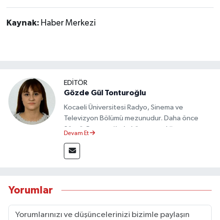
Kaynak:
Haber Merkezi
EDİTÖR
Gözde Gül Tonturoğlu
Kocaeli Üniversitesi Radyo, Sinema ve
Televizyon Bölümü mezunudur. Daha önce
Sözcü Gazetesi’nde köşe yazarlığı yapmış ve
Devam Et
sayfa tasarımı alanında görev almıştır.
Yorumlar