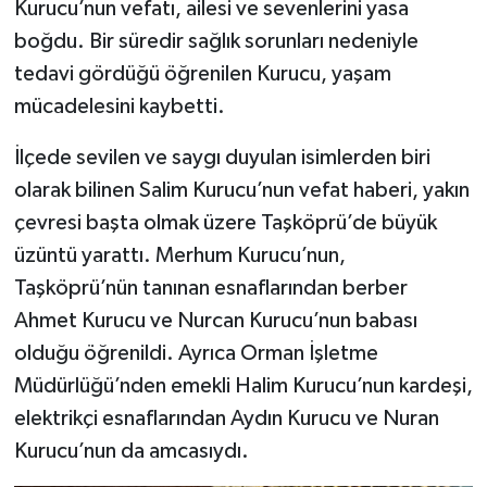
Kurucu’nun vefatı, ailesi ve sevenlerini yasa
boğdu. Bir süredir sağlık sorunları nedeniyle
Şenpazar Haberleri
tedavi gördüğü öğrenilen Kurucu, yaşam
mücadelesini kaybetti.
Seydiler Haberleri
İlçede sevilen ve saygı duyulan isimlerden biri
Taşköprü Haberleri
olarak bilinen Salim Kurucu’nun vefat haberi, yakın
Tosya Haberleri
çevresi başta olmak üzere Taşköprü’de büyük
üzüntü yarattı. Merhum Kurucu’nun,
Karadeniz Haberleri
Taşköprü’nün tanınan esnaflarından berber
Ahmet Kurucu ve Nurcan Kurucu’nun babası
Ulusal Haberler
olduğu öğrenildi. Ayrıca Orman İşletme
Teknoloji Haberleri
Müdürlüğü’nden emekli Halim Kurucu’nun kardeşi,
elektrikçi esnaflarından Aydın Kurucu ve Nuran
Siyaset Haberleri
Kurucu’nun da amcasıydı.