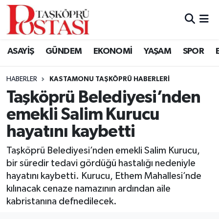
Kastamonu Vefat Edenler
ASAYİŞ
GÜNDEM
EKONOMİ
YAŞAM
SPOR
Abana Haberleri
HABERLER
KASTAMONU TAŞKÖPRÜ HABERLERI
Ağlı Haberleri
Taşköprü Belediyesi’nden
emekli Salim Kurucu
Araç Haberleri
hayatını kaybetti
Azdavay Haberleri
Taşköprü Belediyesi’nden emekli Salim Kurucu,
Bozkurt Haberleri
bir süredir tedavi gördüğü hastalığı nedeniyle
hayatını kaybetti. Kurucu, Ethem Mahallesi’nde
Çatalzeytin Haberleri
kılınacak cenaze namazının ardından aile
kabristanına defnedilecek.
Cide Haberleri