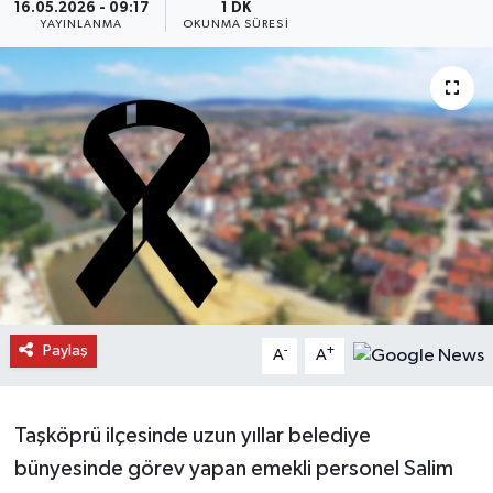
16.05.2026 - 09:17
1 DK
YAYINLANMA
OKUNMA SÜRESI
Daday Haberleri
Devrekani Haberleri
Doğanyurt Haberleri
Hanönü Haberleri
İhsangazi Haberleri
İnebolu Haberleri
Paylaş
-
+
A
A
Küre Haberleri
Merkez Haberleri
Taşköprü ilçesinde uzun yıllar belediye
bünyesinde görev yapan emekli personel Salim
Pınarbaşı Haberleri