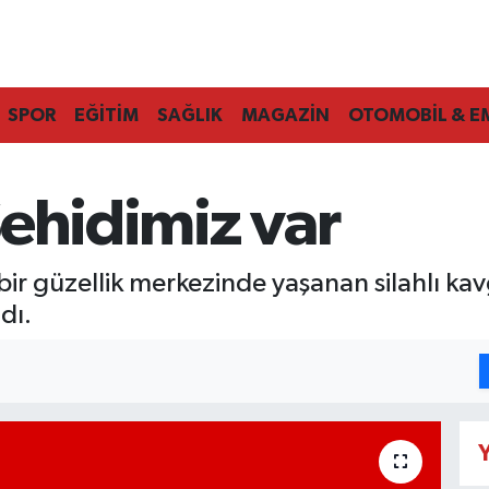
SPOR
EĞİTİM
SAĞLIK
MAGAZİN
OTOMOBİL & E
Şehidimiz var
bir güzellik merkezinde yaşanan silahlı k
dı.
Y