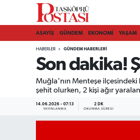
Kastamonu Vefat Edenler
ASAYİŞ
GÜNDEM
EKONOMİ
YAŞAM
Abana Haberleri
HABERLER
GÜNDEM HABERLERI
Ağlı Haberleri
Son dakika! 
Araç Haberleri
Muğla'nın Menteşe ilçesindeki 
Azdavay Haberleri
şehit olurken, 2 kişi ağır yaralan
Bozkurt Haberleri
14.06.2026 - 07:13
2 DK
YAYINLANMA
OKUNMA SÜRESI
Çatalzeytin Haberleri
Cide Haberleri