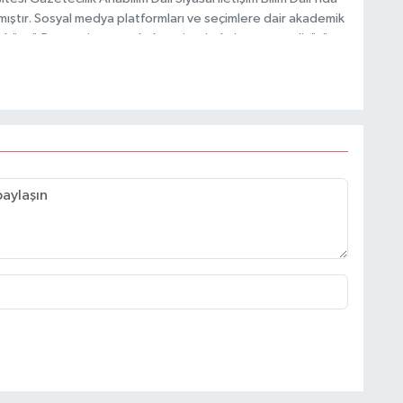
mıştır. Sosyal medya platformları ve seçimlere dair akademik
Taşköprü Postası internet haber sitesinde internet editörü