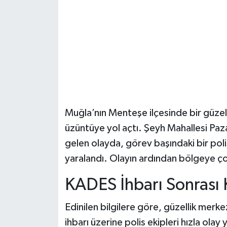
Şenpazar Haberleri
Seydiler Haberleri
Taşköprü Haberleri
Tosya Haberleri
Muğla’nın Menteşe ilçesinde bir güzell
Karadeniz Haberleri
üzüntüye yol açtı. Şeyh Mahallesi Paz
gelen olayda, görev başındaki bir poli
Ulusal Haberler
yaralandı. Olayın ardından bölgeye çok
Teknoloji Haberleri
KADES İhbarı Sonrası 
Siyaset Haberleri
Edinilen bilgilere göre, güzellik mer
ihbarı üzerine polis ekipleri hızla olay