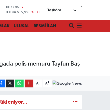
BITCOIN
°
Taşköprü
3.094.515,99
%-0.1
DOLAR
47,7436
%0.18
EURO
MLAK
ULUSAL
RESMİ İLAN
55,2510
%0.32
STERLİN
64,4811
%0.38
GRAM ALTIN
6660.55
%0
BİST100
13.779
%-14
avgada polis memuru Tayfun Baş
-
+
A
A
ükleniyor...