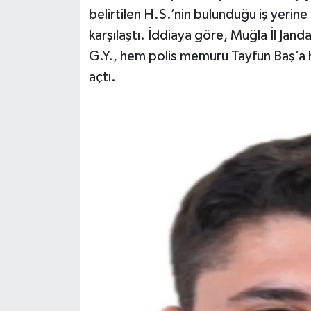
Dünya Haberleri
belirtilen H.S.’nin bulunduğu iş yerine
karşılaştı. İddiaya göre, Muğla İl J
Yerel Haberler
G.Y., hem polis memuru Tayfun Baş’a 
Haber Arşivi
açtı.