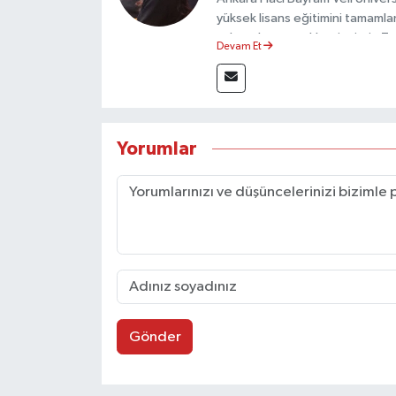
yüksek lisans eğitimini tamamla
çalışmalar gerçekleştirmiştir. 
Devam Et
olarak görev yapmaktadır.
Yorumlar
Gönder