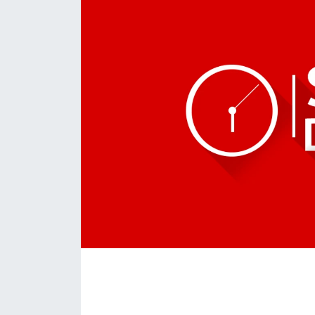
Daday Haberleri
Devrekani Haberleri
Doğanyurt Haberleri
Hanönü Haberleri
İhsangazi Haberleri
İnebolu Haberleri
Küre Haberleri
Merkez Haberleri
Pınarbaşı Haberleri