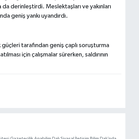
 da derinleştirdi. Meslektaşları ve yakınları
da geniş yankı uyandırdı.
k güçleri tarafından geniş çaplı soruşturma
atılması için çalışmalar sürerken, saldırının
esi Gazetecilik Anabilim Dalı Siyasal İletişim Bilim Dalı’nda