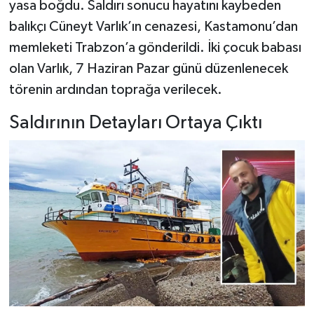
yasa boğdu. Saldırı sonucu hayatını kaybeden
balıkçı Cüneyt Varlık’ın cenazesi, Kastamonu’dan
Şenpazar Haberleri
memleketi Trabzon’a gönderildi. İki çocuk babası
olan Varlık, 7 Haziran Pazar günü düzenlenecek
Seydiler Haberleri
törenin ardından toprağa verilecek.
Taşköprü Haberleri
Saldırının Detayları Ortaya Çıktı
Tosya Haberleri
Karadeniz Haberleri
Ulusal Haberler
Teknoloji Haberleri
Siyaset Haberleri