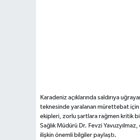
Şenpazar Haberleri
Seydiler Haberleri
Taşköprü Haberleri
Tosya Haberleri
Karadeniz Haberleri
Ulusal Haberler
Karadeniz açıklarında saldırıya uğrayan
teknesinde yaralanan mürettebat içi
Teknoloji Haberleri
ekipleri, zorlu şartlara rağmen kritik
Sağlık Müdürü Dr. Fevzi Yavuzyılmaz, 
Siyaset Haberleri
ilişkin önemli bilgiler paylaştı.