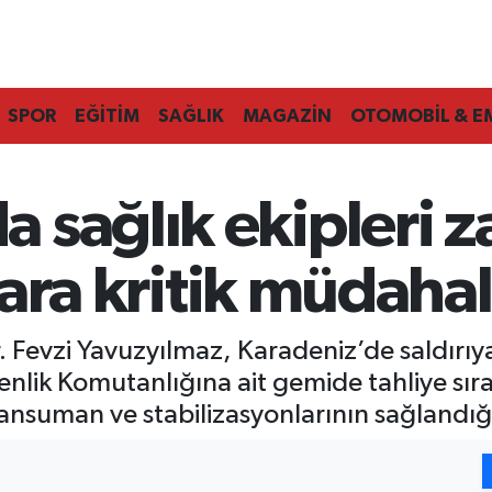
SPOR
EĞİTİM
SAĞLIK
MAGAZİN
OTOMOBİL & E
 sağlık ekipleri 
ılara kritik müdaha
 Fevzi Yavuzyılmaz, Karadeniz’de saldırıya
enlik Komutanlığına ait gemide tahliye sır
pansuman ve stabilizasyonlarının sağlandığı