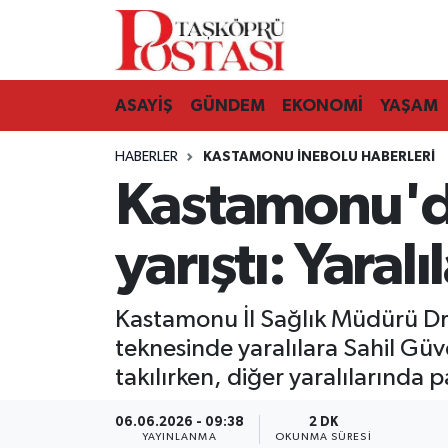
Kastamonu Vefat Edenler
ASAYİŞ
GÜNDEM
EKONOMİ
YAŞAM
Abana Haberleri
HABERLER
KASTAMONU İNEBOLU HABERLERI
Ağlı Haberleri
Kastamonu'da
Araç Haberleri
yarıştı: Yaral
Azdavay Haberleri
Kastamonu İl Sağlık Müdürü Dr.
Bozkurt Haberleri
teknesinde yaralılara Sahil Güv
takılırken, diğer yaralılarında 
Çatalzeytin Haberleri
06.06.2026 - 09:38
2 DK
Cide Haberleri
YAYINLANMA
OKUNMA SÜRESI