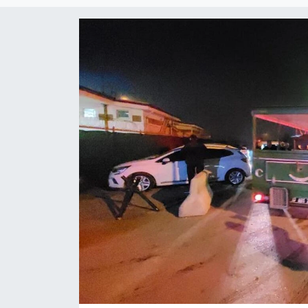
Daday Haberleri
Devrekani Haberleri
Doğanyurt Haberleri
Hanönü Haberleri
İhsangazi Haberleri
İnebolu Haberleri
Küre Haberleri
Merkez Haberleri
Pınarbaşı Haberleri