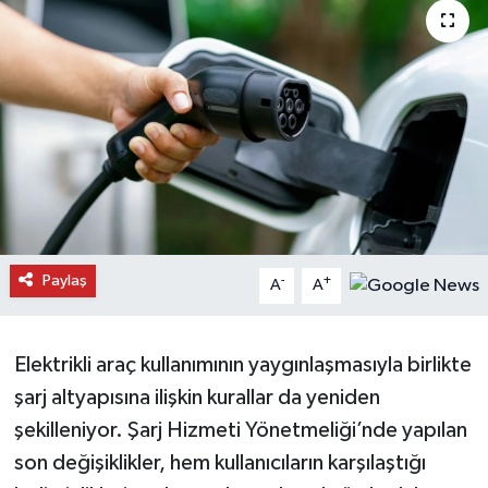
Daday Haberleri
Devrekani Haberleri
Doğanyurt Haberleri
Hanönü Haberleri
İhsangazi Haberleri
Paylaş
-
+
A
A
İnebolu Haberleri
Elektrikli araç kullanımının yaygınlaşmasıyla birlikte
Küre Haberleri
şarj altyapısına ilişkin kurallar da yeniden
Merkez Haberleri
şekilleniyor. Şarj Hizmeti Yönetmeliği’nde yapılan
son değişiklikler, hem kullanıcıların karşılaştığı
Pınarbaşı Haberleri