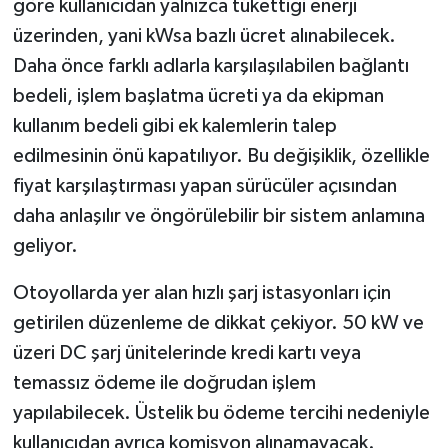
göre kullanıcıdan yalnızca tükettiği enerji
Dünya Haberleri
üzerinden, yani kWsa bazlı ücret alınabilecek.
Yerel Haberler
Daha önce farklı adlarla karşılaşılabilen bağlantı
bedeli, işlem başlatma ücreti ya da ekipman
Haber Arşivi
kullanım bedeli gibi ek kalemlerin talep
edilmesinin önü kapatılıyor. Bu değişiklik, özellikle
fiyat karşılaştırması yapan sürücüler açısından
daha anlaşılır ve öngörülebilir bir sistem anlamına
geliyor.
Otoyollarda yer alan hızlı şarj istasyonları için
getirilen düzenleme de dikkat çekiyor. 50 kW ve
üzeri DC şarj ünitelerinde kredi kartı veya
temassız ödeme ile doğrudan işlem
yapılabilecek. Üstelik bu ödeme tercihi nedeniyle
kullanıcıdan ayrıca komisyon alınamayacak.