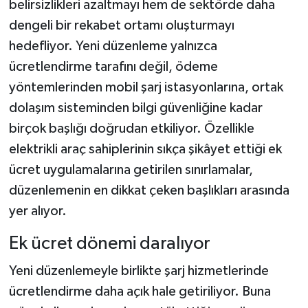
belirsizlikleri azaltmayı hem de sektörde daha
dengeli bir rekabet ortamı oluşturmayı
Şenpazar Haberleri
hedefliyor. Yeni düzenleme yalnızca
ücretlendirme tarafını değil, ödeme
Seydiler Haberleri
yöntemlerinden mobil şarj istasyonlarına, ortak
Taşköprü Haberleri
dolaşım sisteminden bilgi güvenliğine kadar
birçok başlığı doğrudan etkiliyor. Özellikle
Tosya Haberleri
elektrikli araç sahiplerinin sıkça şikâyet ettiği ek
ücret uygulamalarına getirilen sınırlamalar,
Karadeniz Haberleri
düzenlemenin en dikkat çeken başlıkları arasında
Ulusal Haberler
yer alıyor.
Ek ücret dönemi daralıyor
Teknoloji Haberleri
Yeni düzenlemeyle birlikte şarj hizmetlerinde
Siyaset Haberleri
ücretlendirme daha açık hale getiriliyor. Buna