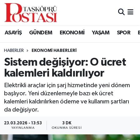
Kastamonu Vefat Edenler
ASAYİŞ
GÜNDEM
EKONOMİ
YAŞAM
SPOR
Abana Haberleri
HABERLER
EKONOMI HABERLERI
Ağlı Haberleri
Sistem değişiyor: O ücret
kalemleri kaldırılıyor
Araç Haberleri
Elektrikli araçlar için şarj hizmetinde yeni dönem
Azdavay Haberleri
başlıyor. Yeni düzenlemeyle bazı ek ücret
kalemleri kaldırılırken ödeme ve kullanım şartları
Bozkurt Haberleri
da değişiyor.
Çatalzeytin Haberleri
23.03.2026 - 13:53
3 DK
YAYINLANMA
OKUNMA SÜRESI
Cide Haberleri