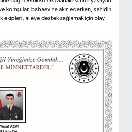
esine bağlı Demirkonak Mahallesi’nde yaşayan
rı ve komşular, babaevine akın ederken, şehidin
k ekipleri, aileye destek sağlamak için olay