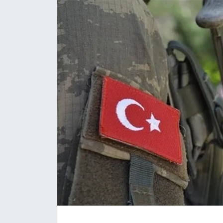
Daday Haberleri
Devrekani Haberleri
Doğanyurt Haberleri
Hanönü Haberleri
İhsangazi Haberleri
İnebolu Haberleri
Küre Haberleri
Merkez Haberleri
Pınarbaşı Haberleri