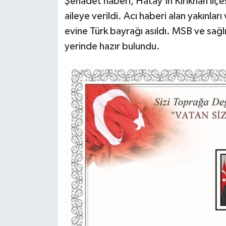
Şehadet haberi, Hatay’ın Kırıkhan ilç
Dünya Haberleri
aileye verildi. Acı haberi alan yakınla
Yerel Haberler
evine Türk bayrağı asıldı. MSB ve sağlı
yerinde hazır bulundu.
Haber Arşivi