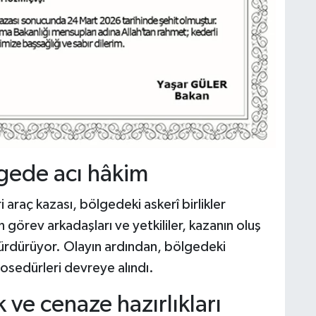
gede acı hâkim
raç kazası, bölgedeki askerî birlikler
n görev arkadaşları ve yetkililer, kazanın oluş
sürdürüyor. Olayın ardından, bölgedeki
osedürleri devreye alındı.
 ve cenaze hazırlıkları