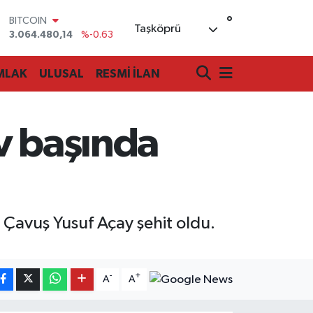
°
DOLAR
Taşköprü
47,7143
%0.16
EURO
55,0317
%-0.02
MLAK
ULUSAL
RESMİ İLAN
STERLİN
64,2463
%0.07
GRAM ALTIN
6510.40
%0.45
v başında
BİST100
13.799
%70
BITCOIN
3.064.480,14
%-0.63
Çavuş Yusuf Açay şehit oldu.
-
+
A
A