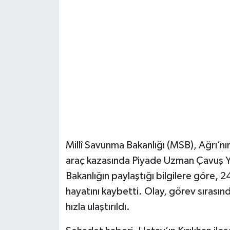
Şenpazar Haberleri
Seydiler Haberleri
Taşköprü Haberleri
Tosya Haberleri
Karadeniz Haberleri
Millî Savunma Bakanlığı (MSB), Ağrı’n
Ulusal Haberler
araç kazasında Piyade Uzman Çavuş Yu
Bakanlığın paylaştığı bilgilere göre,
Teknoloji Haberleri
hayatını kaybetti. Olay, görev sırasın
hızla ulaştırıldı.
Siyaset Haberleri