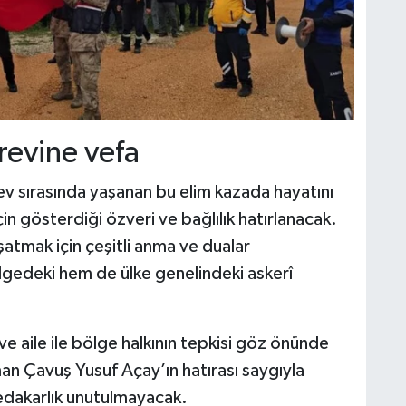
revine vefa
 sırasında yaşanan bu elim kazada hayatını
çin gösterdiği özveri ve bağlılık hatırlanacak.
yaşatmak için çeşitli anma ve dualar
lgedeki hem de ülke genelindeki askerî
ve aile ile bölge halkının tepkisi göz önünde
n Çavuş Yusuf Açay’ın hatırası saygıyla
fedakarlık unutulmayacak.