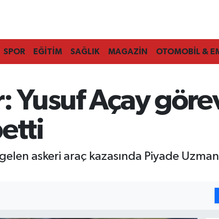
SPOR
EĞİTİM
SAĞLIK
MAGAZİN
OTOMOBİL & E
r: Yusuf Açay göre
etti
elen askeri araç kazasında Piyade Uzman 