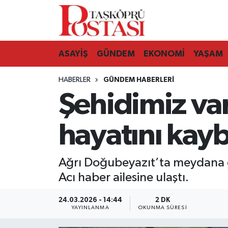
Kastamonu Vefat Edenler
ASAYİŞ
GÜNDEM
EKONOMİ
YAŞAM
Abana Haberleri
HABERLER
GÜNDEM HABERLERI
Ağlı Haberleri
Şehidimiz va
Araç Haberleri
hayatını kayb
Azdavay Haberleri
Ağrı Doğubeyazıt’ta meydana g
Bozkurt Haberleri
Acı haber ailesine ulaştı.
Çatalzeytin Haberleri
24.03.2026 - 14:44
2 DK
YAYINLANMA
OKUNMA SÜRESI
Cide Haberleri