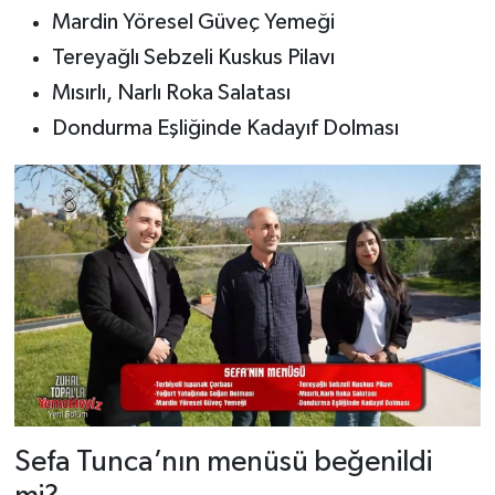
Dünya Haberleri
Mardin Yöresel Güveç Yemeği
Tereyağlı Sebzeli Kuskus Pilavı
Yerel Haberler
Mısırlı, Narlı Roka Salatası
Haber Arşivi
Dondurma Eşliğinde Kadayıf Dolması
Sefa Tunca’nın menüsü beğenildi