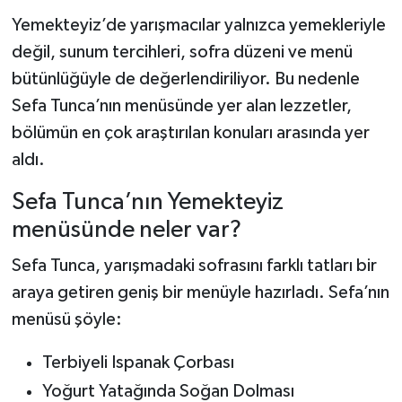
Yemekteyiz’de yarışmacılar yalnızca yemekleriyle
Şenpazar Haberleri
değil, sunum tercihleri, sofra düzeni ve menü
bütünlüğüyle de değerlendiriliyor. Bu nedenle
Seydiler Haberleri
Sefa Tunca’nın menüsünde yer alan lezzetler,
bölümün en çok araştırılan konuları arasında yer
Taşköprü Haberleri
aldı.
Tosya Haberleri
Sefa Tunca’nın Yemekteyiz
Karadeniz Haberleri
menüsünde neler var?
Sefa Tunca, yarışmadaki sofrasını farklı tatları bir
Ulusal Haberler
araya getiren geniş bir menüyle hazırladı. Sefa’nın
Teknoloji Haberleri
menüsü şöyle:
Terbiyeli Ispanak Çorbası
Siyaset Haberleri
Yoğurt Yatağında Soğan Dolması