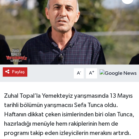
Daday Haberleri
Devrekani Haberleri
Doğanyurt Haberleri
Hanönü Haberleri
Paylaş
-
+
A
A
İhsangazi Haberleri
İnebolu Haberleri
Zuhal Topal’la Yemekteyiz yarışmasında 13 Mayıs
tarihli bölümün yarışmacısı Sefa Tunca oldu.
Küre Haberleri
Haftanın dikkat çeken isimlerinden biri olan Tunca,
Merkez Haberleri
hazırladığı menüyle hem rakiplerinin hem de
programı takip eden izleyicilerin merakını artırdı.
Pınarbaşı Haberleri