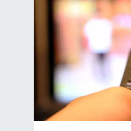
Daday Haberleri
Devrekani Haberleri
Doğanyurt Haberleri
Hanönü Haberleri
İhsangazi Haberleri
İnebolu Haberleri
Küre Haberleri
Merkez Haberleri
Pınarbaşı Haberleri