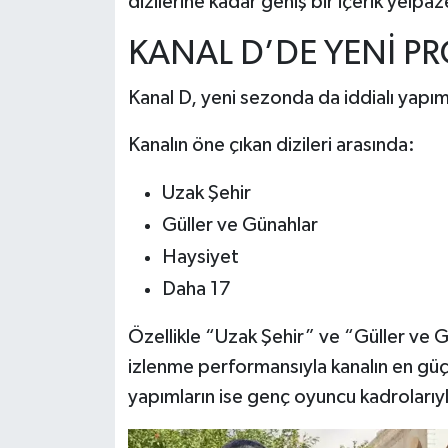
dizilerine kadar geniş bir içerik yelpaz
Dünya Haberleri
KANAL D’DE YENİ PR
Yerel Haberler
Kanal D, yeni sezonda da iddialı yapım
Haber Arşivi
Kanalın öne çıkan dizileri arasında:
Uzak Şehir
Güller ve Günahlar
Haysiyet
Daha 17
Özellikle “Uzak Şehir” ve “Güller ve G
izlenme performansıyla kanalın en güçlü
yapımların ise genç oyuncu kadrolarıy