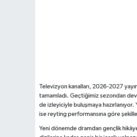
Şenpazar Haberleri
Seydiler Haberleri
Taşköprü Haberleri
Tosya Haberleri
Karadeniz Haberleri
Televizyon kanalları, 2026-2027 yayın 
Ulusal Haberler
tamamladı. Geçtiğimiz sezondan devam
de izleyiciyle buluşmaya hazırlanıyor. 
Teknoloji Haberleri
ise reyting performansına göre şekill
Siyaset Haberleri
Yeni dönemde dramdan gençlik hikâye