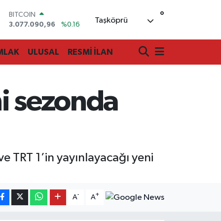
°
DOLAR
Taşköprü
47,6006
%0.06
EURO
55,0250
%0.02
MLAK
ULUSAL
RESMİ İLAN
STERLİN
64,2398
%0.2
GRAM ALTIN
6500.87
%0.12
ni sezonda
BİST100
13.799
%70
BITCOIN
3.077.090,96
%0.16
 TRT 1’in yayınlayacağı yeni
-
+
A
A