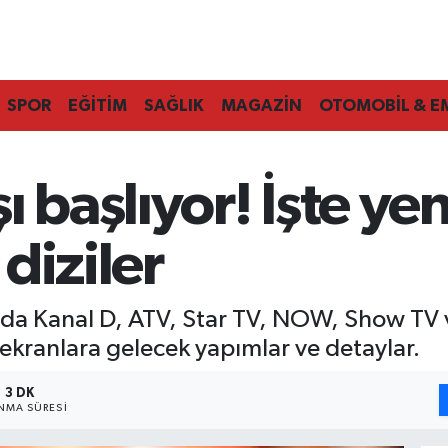
SPOR
EĞİTİM
SAĞLIK
MAGAZİN
OTOMOBİL & E
ı başlıyor! İşte ye
diziler
a Kanal D, ATV, Star TV, NOW, Show TV ve
e ekranlara gelecek yapımlar ve detaylar.
3 DK
NMA SÜRESI