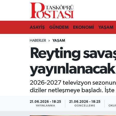
Kastamonu Vefat Edenler
ASAYİŞ
GÜNDEM
EKONOMİ
YAŞAM
Abana Haberleri
HABERLER
YAŞAM
Ağlı Haberleri
Reyting savaş
Araç Haberleri
yayınlanacak 
Azdavay Haberleri
2026-2027 televizyon sezonund
Bozkurt Haberleri
diziler netleşmeye başladı. İşt
Çatalzeytin Haberleri
21.06.2026 - 18:25
21.06.2026 - 18:25
YAYINLANMA
GÜNCELLEME
OKU
Cide Haberleri