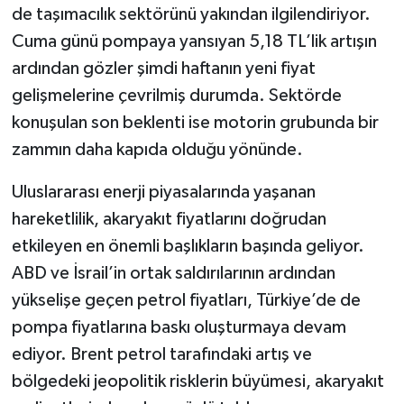
de taşımacılık sektörünü yakından ilgilendiriyor.
Cuma günü pompaya yansıyan 5,18 TL’lik artışın
Şenpazar Haberleri
ardından gözler şimdi haftanın yeni fiyat
Seydiler Haberleri
gelişmelerine çevrilmiş durumda. Sektörde
konuşulan son beklenti ise motorin grubunda bir
Taşköprü Haberleri
zammın daha kapıda olduğu yönünde.
Tosya Haberleri
Uluslararası enerji piyasalarında yaşanan
hareketlilik, akaryakıt fiyatlarını doğrudan
Karadeniz Haberleri
etkileyen en önemli başlıkların başında geliyor.
Ulusal Haberler
ABD ve İsrail’in ortak saldırılarının ardından
yükselişe geçen petrol fiyatları, Türkiye’de de
Teknoloji Haberleri
pompa fiyatlarına baskı oluşturmaya devam
ediyor. Brent petrol tarafındaki artış ve
Siyaset Haberleri
bölgedeki jeopolitik risklerin büyümesi, akaryakıt