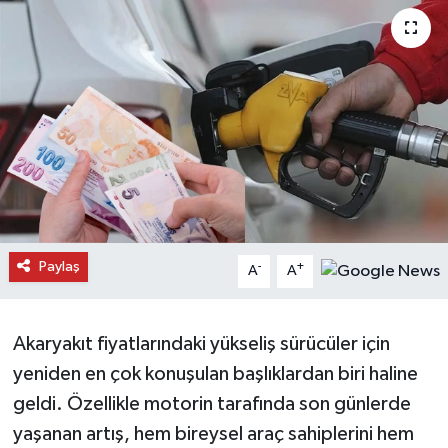
Daday Haberleri
Devrekani Haberleri
Doğanyurt Haberleri
Hanönü Haberleri
İhsangazi Haberleri
Paylaş
-
+
A
A
İnebolu Haberleri
Küre Haberleri
Akaryakıt fiyatlarındaki yükseliş sürücüler için
yeniden en çok konuşulan başlıklardan biri haline
Merkez Haberleri
geldi. Özellikle motorin tarafında son günlerde
yaşanan artış, hem bireysel araç sahiplerini hem
Pınarbaşı Haberleri