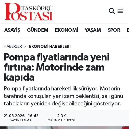
Kastamonu Vefat Edenler
ASAYİŞ
GÜNDEM
EKONOMİ
YAŞAM
SPOR
Abana Haberleri
HABERLER
EKONOMI HABERLERI
Ağlı Haberleri
Pompa fiyatlarında yeni
fırtına: Motorinde zam
Araç Haberleri
kapıda
Azdavay Haberleri
Pompa fiyatlarında hareketlilik sürüyor. Motorin
Bozkurt Haberleri
tarafında konuşulan yeni zam beklentisi, salı günü
tabelaların yeniden değişebileceğini gösteriyor.
Çatalzeytin Haberleri
21.03.2026 - 16:43
2 DK
YAYINLANMA
OKUNMA SÜRESI
Cide Haberleri