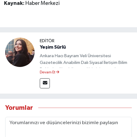
Kaynak:
Haber Merkezi
EDİTÖR
Yeşim Sürlü
Ankara Hacı Bayram Veli Üniversitesi
Gazetecilik Anabilim Dalı Siyasal İletişim Bilim
Dalı’nda yüksek lisans eğitimini tamamlamıştır.
Devam Et
Sosyal medya platformları ve seçimlere dair
akademik çalışmalar gerçekleştirmiştir.
Taşköprü Postası internet haber sitesinde
internet editörü olarak görev yapmaktadır.
Yorumlar