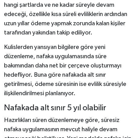
hangi şartlarda ve ne kadar süreyle devam
edeceği, özellikle kısa süreli evliliklerin ardından
Şenpazar Haberleri
uzun yıllar ödeme yapmak zorunda kalan kişiler
Seydiler Haberleri
tarafından yakından takip ediliyor.
Taşköprü Haberleri
Kulislerden yansıyan bilgilere göre yeni
düzenleme, nafaka uygulamasında süre
Tosya Haberleri
bakımından daha net bir çerçeve oluşturmayı
hedefliyor. Buna göre nafakada alt sınır
Karadeniz Haberleri
getirilmesi, ödeme süresinin ise evlilik süresiyle
Ulusal Haberler
ilişkilendirilmesi planlanıyor.
Nafakada alt sınır 5 yıl olabilir
Teknoloji Haberleri
Hazırlıkları süren düzenlemeye göre, süresiz
Siyaset Haberleri
nafaka uygulamasının mevcut haliyle devam