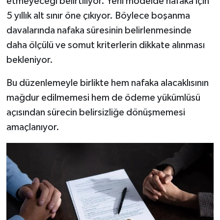
etmeyeceği belirtiliyor. Yeni modelde nafaka için
Dünya Haberleri
5 yıllık alt sınır öne çıkıyor. Böylece boşanma
Yerel Haberler
davalarında nafaka süresinin belirlenmesinde
daha ölçülü ve somut kriterlerin dikkate alınması
Haber Arşivi
bekleniyor.
Bu düzenlemeyle birlikte hem nafaka alacaklısının
mağdur edilmemesi hem de ödeme yükümlüsü
açısından sürecin belirsizliğe dönüşmemesi
amaçlanıyor.