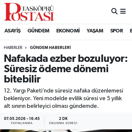
Kastamonu Vefat Edenler
ASAYİŞ
GÜNDEM
EKONOMİ
YAŞAM
SPOR
Abana Haberleri
HABERLER
GÜNDEM HABERLERI
Ağlı Haberleri
Nafakada ezber bozuluyor:
Süresiz ödeme dönemi
Araç Haberleri
bitebilir
Azdavay Haberleri
12. Yargı Paketi’nde süresiz nafaka düzenlemesi
Bozkurt Haberleri
bekleniyor. Yeni modelde evlilik süresi ve 5 yıllık
alt sınırın belirleyici olması gündemde.
Çatalzeytin Haberleri
07.05.2026 - 16:45
2 DK
YAYINLANMA
OKUNMA SÜRESI
Cide Haberleri