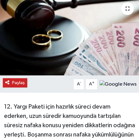
Daday Haberleri
Devrekani Haberleri
Doğanyurt Haberleri
Hanönü Haberleri
İhsangazi Haberleri
Paylaş
-
+
A
A
İnebolu Haberleri
Küre Haberleri
12. Yargı Paketi için hazırlık süreci devam
ederken, uzun süredir kamuoyunda tartışılan
Merkez Haberleri
süresiz nafaka konusu yeniden dikkatlerin odağına
yerleşti. Boşanma sonrası nafaka yükümlülüğünün
Pınarbaşı Haberleri