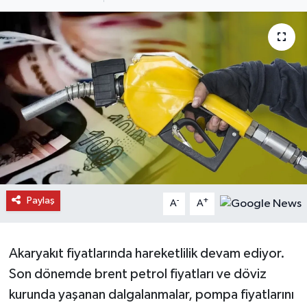
Daday Haberleri
Devrekani Haberleri
Doğanyurt Haberleri
Hanönü Haberleri
İhsangazi Haberleri
İnebolu Haberleri
Paylaş
-
+
A
A
Küre Haberleri
Akaryakıt fiyatlarında hareketlilik devam ediyor.
Merkez Haberleri
Son dönemde brent petrol fiyatları ve döviz
kurunda yaşanan dalgalanmalar, pompa fiyatlarını
Pınarbaşı Haberleri