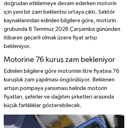
doğrudan etkilemeye devam ederken motorin
için yeni bir zam beklentisi ortaya çıktı. Sektör
Şenpazar Haberleri
kaynaklarından edinilen bilgilere göre, motorin
Seydiler Haberleri
grubunda 8 Temmuz 2026 Çarşamba gününden
itibaren geçerli olmak üzere fiyat artışı
Taşköprü Haberleri
bekleniyor.
Tosya Haberleri
Motorine 76 kuruş zam bekleniyor
Edinilen bilgilere göre motorinin litre fiyatına 76
Karadeniz Haberleri
kuruşluk zam yapılması öngörülüyor. Beklenen
Ulusal Haberler
artışın pompaya yansıması halinde motorin
fiyatları, şehirler ve dağıtım şirketleri arasında
Teknoloji Haberleri
küçük farklılıklar gösterebilecek.
Siyaset Haberleri