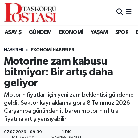
Kastamonu Vefat Edenler
ASAYİŞ
GÜNDEM
EKONOMİ
YAŞAM
SPOR
Abana Haberleri
HABERLER
EKONOMI HABERLERI
Ağlı Haberleri
Motorine zam kabusu
bitmiyor: Bir artış daha
Araç Haberleri
geliyor
Azdavay Haberleri
Motorin fiyatları için yeni zam beklentisi gündeme
Bozkurt Haberleri
geldi. Sektör kaynaklarına göre 8 Temmuz 2026
Çarşamba gününden itibaren motorinin litre
Çatalzeytin Haberleri
fiyatına artış yansıyabilir.
07.07.2026 - 09:39
1 DK
Cide Haberleri
YAYINLANMA
OKUNMA SÜRESI