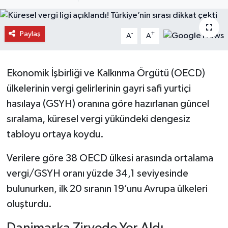
Daday Haberleri
Paylaş
-
+
A
A
Devrekani Haberleri
Doğanyurt Haberleri
Ekonomik İşbirliği ve Kalkınma Örgütü (OECD)
ülkelerinin vergi gelirlerinin gayri safi yurtiçi
Hanönü Haberleri
hasılaya (GSYH) oranına göre hazırlanan güncel
sıralama, küresel vergi yükündeki dengesiz
İhsangazi Haberleri
tabloyu ortaya koydu.
İnebolu Haberleri
Verilere göre 38 OECD ülkesi arasında ortalama
vergi/GSYH oranı yüzde 34,1 seviyesinde
Küre Haberleri
bulunurken, ilk 20 sıranın 19’unu Avrupa ülkeleri
Merkez Haberleri
oluşturdu.
Pınarbaşı Haberleri