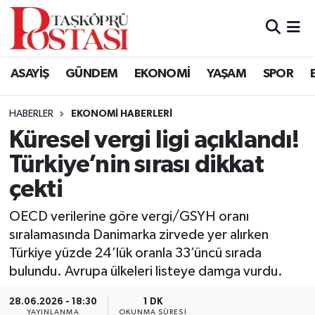
Kastamonu Vefat Edenler
ASAYİŞ
GÜNDEM
EKONOMİ
YAŞAM
SPOR
Abana Haberleri
HABERLER
EKONOMI HABERLERI
Ağlı Haberleri
Küresel vergi ligi açıklandı!
Türkiye’nin sırası dikkat
Araç Haberleri
çekti
Azdavay Haberleri
OECD verilerine göre vergi/GSYH oranı
Bozkurt Haberleri
sıralamasında Danimarka zirvede yer alırken
Türkiye yüzde 24’lük oranla 33’üncü sırada
Çatalzeytin Haberleri
bulundu. Avrupa ülkeleri listeye damga vurdu.
28.06.2026 - 18:30
1 DK
Cide Haberleri
YAYINLANMA
OKUNMA SÜRESI