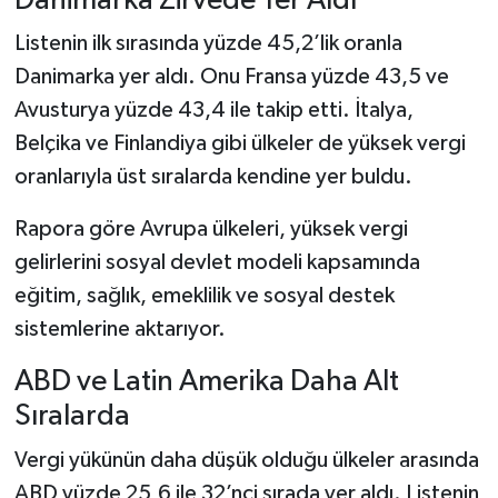
Danimarka Zirvede Yer Aldı
Listenin ilk sırasında yüzde 45,2’lik oranla
Şenpazar Haberleri
Danimarka yer aldı. Onu Fransa yüzde 43,5 ve
Seydiler Haberleri
Avusturya yüzde 43,4 ile takip etti. İtalya,
Belçika ve Finlandiya gibi ülkeler de yüksek vergi
Taşköprü Haberleri
oranlarıyla üst sıralarda kendine yer buldu.
Tosya Haberleri
Rapora göre Avrupa ülkeleri, yüksek vergi
gelirlerini sosyal devlet modeli kapsamında
Karadeniz Haberleri
eğitim, sağlık, emeklilik ve sosyal destek
sistemlerine aktarıyor.
Ulusal Haberler
ABD ve Latin Amerika Daha Alt
Teknoloji Haberleri
Sıralarda
Siyaset Haberleri
Vergi yükünün daha düşük olduğu ülkeler arasında
ABD yüzde 25,6 ile 32’nci sırada yer aldı. Listenin