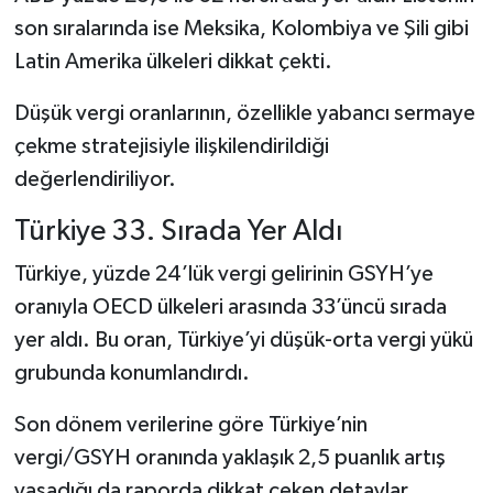
Dünya Haberleri
son sıralarında ise Meksika, Kolombiya ve Şili gibi
Latin Amerika ülkeleri dikkat çekti.
Yerel Haberler
Düşük vergi oranlarının, özellikle yabancı sermaye
Haber Arşivi
çekme stratejisiyle ilişkilendirildiği
değerlendiriliyor.
Türkiye 33. Sırada Yer Aldı
Türkiye, yüzde 24’lük vergi gelirinin GSYH’ye
oranıyla OECD ülkeleri arasında 33’üncü sırada
yer aldı. Bu oran, Türkiye’yi düşük-orta vergi yükü
grubunda konumlandırdı.
Son dönem verilerine göre Türkiye’nin
vergi/GSYH oranında yaklaşık 2,5 puanlık artış
yaşadığı da raporda dikkat çeken detaylar