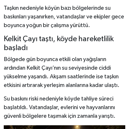
Taşkın nedeniyle köyün bazı bölgelerinde su
Şenpazar Haberleri
baskınları yaşanırken, vatandaşlar ve ekipler gece
boyunca yoğun bir çalışma yürüttü.
Seydiler Haberleri
Kelkit Çayı taştı, köyde hareketlilik
Taşköprü Haberleri
başladı
Tosya Haberleri
Bölgede gün boyunca etkili olan yağışların
ardından Kelkit Çayı’nın su seviyesinde ciddi
Karadeniz Haberleri
yükselme yaşandı. Akşam saatlerinde ise taşkın
etkisini artırarak yerleşim alanlarına kadar ulaştı.
Ulusal Haberler
Su baskını riski nedeniyle köyde tahliye süreci
Teknoloji Haberleri
başlatıldı. Vatandaşlar, evlerini ve hayvanlarını
güvenli bölgelere taşımak için zamanla yarıştı.
Siyaset Haberleri