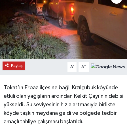
Daday Haberleri
Devrekani Haberleri
Doğanyurt Haberleri
Hanönü Haberleri
Paylaş
-
+
A
A
İhsangazi Haberleri
İnebolu Haberleri
Tokat’ın Erbaa ilçesine bağlı Kızılçubuk köyünde
etkili olan yağışların ardından Kelkit Çayı’nın debisi
Küre Haberleri
yükseldi. Su seviyesinin hızla artmasıyla birlikte
Merkez Haberleri
köyde taşkın meydana geldi ve bölgede tedbir
amaçlı tahliye çalışması başlatıldı.
Pınarbaşı Haberleri