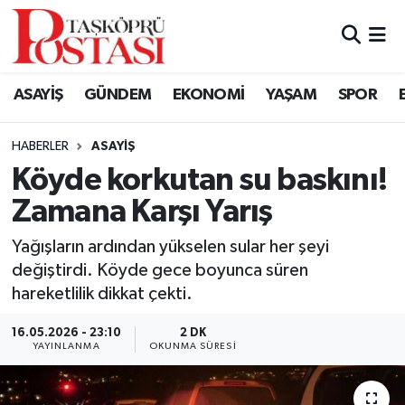
Kastamonu Vefat Edenler
ASAYİŞ
GÜNDEM
EKONOMİ
YAŞAM
SPOR
Abana Haberleri
HABERLER
ASAYIŞ
Ağlı Haberleri
Köyde korkutan su baskını!
Zamana Karşı Yarış
Araç Haberleri
Yağışların ardından yükselen sular her şeyi
Azdavay Haberleri
değiştirdi. Köyde gece boyunca süren
hareketlilik dikkat çekti.
Bozkurt Haberleri
16.05.2026 - 23:10
2 DK
Çatalzeytin Haberleri
YAYINLANMA
OKUNMA SÜRESI
Cide Haberleri