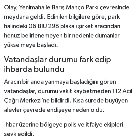
Olay, Yenimahalle Barış Manço Parkı çevresinde
Şenpazar Haberleri
meydana geldi. Edinilen bilgilere göre, park
halindeki 06 BIU 298 plakalı şirket aracından
Seydiler Haberleri
henüz belirlenemeyen bir nedenle dumanlar
yükselmeye başladı.
Taşköprü Haberleri
Vatandaşlar durumu fark edip
Tosya Haberleri
ihbarda bulundu
Karadeniz Haberleri
Aracın bir anda yanmaya başladığını gören
vatandaşlar, durumu vakit kaybetmeden 112 Acil
Ulusal Haberler
Çağrı Merkezi’ne bildirdi. Kısa sürede büyüyen
alevler çevrede endişeye neden oldu.
Teknoloji Haberleri
İhbar üzerine bölgeye polis ve itfaiye ekipleri
Siyaset Haberleri
sevk edildi.