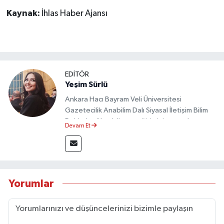
Kaynak:
İhlas Haber Ajansı
EDİTÖR
Yeşim Sürlü
Ankara Hacı Bayram Veli Üniversitesi
Gazetecilik Anabilim Dalı Siyasal İletişim Bilim
Dalı’nda yüksek lisans eğitimini tamamlamıştır.
Devam Et
Sosyal medya platformları ve seçimlere dair
akademik çalışmalar gerçekleştirmiştir.
Taşköprü Postası internet haber sitesinde
internet editörü olarak görev yapmaktadır.
Yorumlar