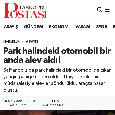
Kastamonu Vefat Edenler
ASAYİŞ
GÜNDEM
EKONOMİ
YAŞAM
SPOR
Abana Haberleri
HABERLER
ASAYIŞ
Ağlı Haberleri
Park halindeki otomobil bir
anda alev aldı!
Araç Haberleri
Safranbolu’da park halindeki bir otomobilde çıkan
Azdavay Haberleri
yangın paniğe neden oldu. İtfaiye ekiplerinin
müdahalesiyle alevler söndürüldü, araçta hasar
Bozkurt Haberleri
oluştu.
Çatalzeytin Haberleri
16.05.2026 - 22:30
1 DK
YAYINLANMA
OKUNMA SÜRESI
Cide Haberleri