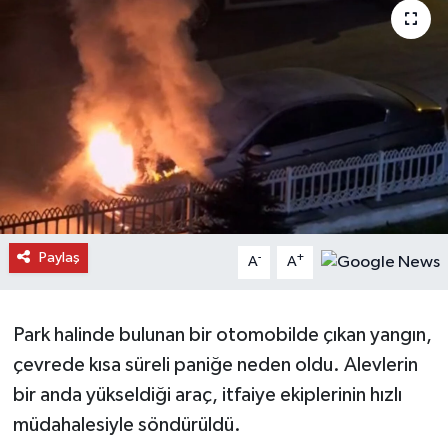
Daday Haberleri
Devrekani Haberleri
Doğanyurt Haberleri
Hanönü Haberleri
İhsangazi Haberleri
Paylaş
-
+
A
A
İnebolu Haberleri
Park halinde bulunan bir otomobilde çıkan yangın,
Küre Haberleri
çevrede kısa süreli paniğe neden oldu. Alevlerin
Merkez Haberleri
bir anda yükseldiği araç, itfaiye ekiplerinin hızlı
müdahalesiyle söndürüldü.
Pınarbaşı Haberleri