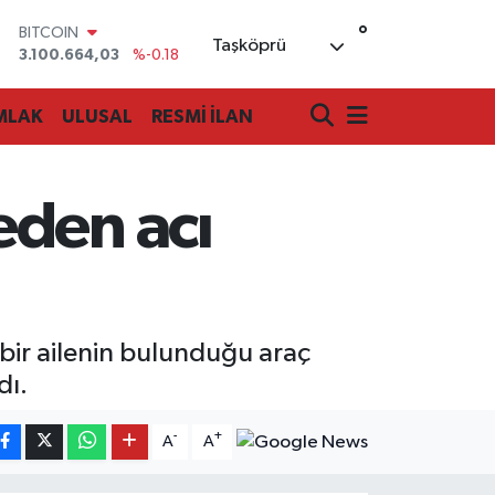
°
BITCOIN
Taşköprü
3.100.664,03
%-0.18
DOLAR
47,7436
%0.18
MLAK
ULUSAL
RESMİ İLAN
EURO
55,2510
%0.32
STERLİN
64,4811
%0.38
eden acı
GRAM ALTIN
6660.55
%0.03
BİST100
13.779
%-14
bir ailenin bulunduğu araç
dı.
-
+
A
A