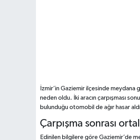
Şenpazar Haberleri
Seydiler Haberleri
Taşköprü Haberleri
Tosya Haberleri
Karadeniz Haberleri
İzmir’in Gaziemir ilçesinde meydana g
Ulusal Haberler
neden oldu. İki aracın çarpışması son
bulunduğu otomobil de ağır hasar aldı
Teknoloji Haberleri
Çarpışma sonrası ortal
Siyaset Haberleri
Edinilen bilgilere göre Gaziemir’de m