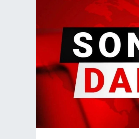
Daday Haberleri
Devrekani Haberleri
Doğanyurt Haberleri
Hanönü Haberleri
İhsangazi Haberleri
İnebolu Haberleri
Küre Haberleri
Merkez Haberleri
Pınarbaşı Haberleri