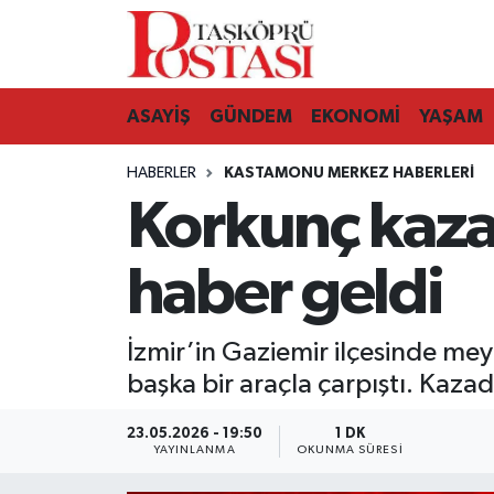
Kastamonu Vefat Edenler
ASAYİŞ
GÜNDEM
EKONOMİ
YAŞAM
Abana Haberleri
HABERLER
KASTAMONU MERKEZ HABERLERI
Ağlı Haberleri
Korkunç kaza
Araç Haberleri
haber geldi
Azdavay Haberleri
İzmir’in Gaziemir ilçesinde me
Bozkurt Haberleri
başka bir araçla çarpıştı. Kazad
Çatalzeytin Haberleri
23.05.2026 - 19:50
1 DK
YAYINLANMA
OKUNMA SÜRESI
Cide Haberleri