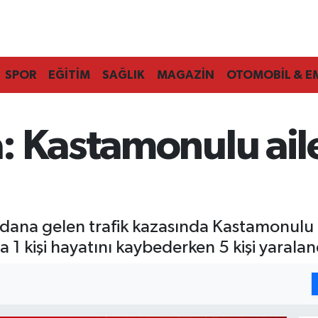
SPOR
EĞİTİM
SAĞLIK
MAGAZİN
OTOMOBİL & E
: Kastamonulu ail
ydana gelen trafik kazasında Kastamonulu 
a 1 kişi hayatını kaybederken 5 kişi yaralan