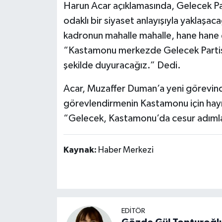
Harun Acar açıklamasında, Gelecek Par
odaklı bir siyaset anlayışıyla yaklaşac
kadronun mahalle mahalle, hane hane ç
“Kastamonu merkezde Gelecek Partisi'n
şekilde duyuracağız.” Dedi.
Acar, Muzaffer Duman’a yeni görevinde
görevlendirmenin Kastamonu için hayırl
“Gelecek, Kastamonu’da cesur adımlar
Kaynak:
Haber Merkezi
EDİTÖR