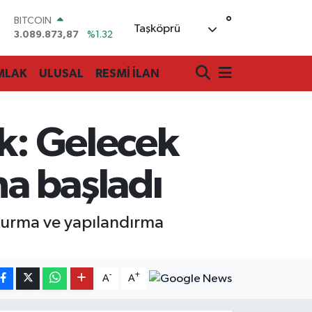
°
BITCOIN
Taşköprü
3.089.873,87
%1.32
DOLAR
47,5894
%0.08
MLAK
ULUSAL
RESMİ İLAN
EURO
55,0398
%-0.02
STERLİN
64,1581
%0.16
ik: Gelecek
GRAM ALTIN
6527.85
%0.54
BİST100
na başladı
13.703
%11
 kurma ve yapılandırma
-
+
A
A