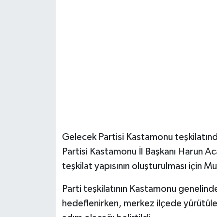
Şenpazar Haberleri
Seydiler Haberleri
Taşköprü Haberleri
Tosya Haberleri
Karadeniz Haberleri
Gelecek Partisi Kastamonu teşkilatınd
Ulusal Haberler
Partisi Kastamonu İl Başkanı Harun Aca
teşkilat yapısının oluşturulması için M
Teknoloji Haberleri
Parti teşkilatının Kastamonu genelind
Siyaset Haberleri
hedeflenirken, merkez ilçede yürütül