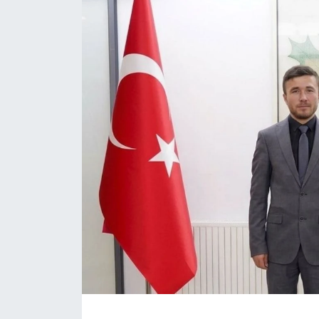
Daday Haberleri
Devrekani Haberleri
Doğanyurt Haberleri
Hanönü Haberleri
İhsangazi Haberleri
İnebolu Haberleri
Küre Haberleri
Merkez Haberleri
Pınarbaşı Haberleri