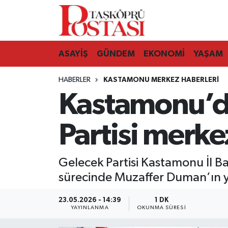
Kastamonu Vefat Edenler
ASAYİŞ
GÜNDEM
EKONOMİ
YAŞAM
Abana Haberleri
HABERLER
KASTAMONU MERKEZ HABERLERI
Ağlı Haberleri
Kastamonu’da 
Araç Haberleri
Partisi merke
Azdavay Haberleri
Gelecek Partisi Kastamonu İl B
Bozkurt Haberleri
sürecinde Muzaffer Duman’ın yet
Çatalzeytin Haberleri
23.05.2026 - 14:39
1 DK
YAYINLANMA
OKUNMA SÜRESI
Cide Haberleri