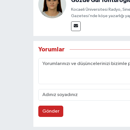
Gözde Gül Tonturoğl
Kocaeli Üniversitesi Radyo, S
Gazetesi’nde köşe yazarlığı yap
Yorumlar
Gönder