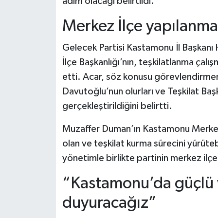
adım olacağı belirtildi.
Dünya Haberleri
Merkez İlçe yapılanmas
Yerel Haberler
Gelecek Partisi Kastamonu İl Başkanı 
Haber Arşivi
İlçe Başkanlığı’nın, teşkilatlanma çalı
etti. Acar, söz konusu görevlendirme
Davutoğlu’nun olurları ve Teşkilat Baş
gerçekleştirildiğini belirtti.
Muzaffer Duman’ın Kastamonu Merkez ilç
olan ve teşkilat kurma sürecini yürüte
yönetimle birlikte partinin merkez il
“Kastamonu’da güçlü v
duyuracağız”