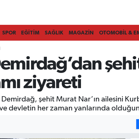
SPOR
EĞİTİM
SAĞLIK
MAGAZİN
OTOMOBİL & E
I
irdağ’dan şehit 
mı ziyareti
mirdağ, şehit Murat Nar’ın ailesini Kurb
 ve devletin her zaman yanlarında olduğunu