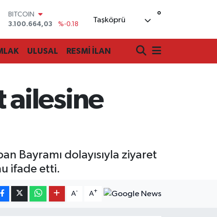
°
BITCOIN
Taşköprü
3.100.664,03
%-0.18
DOLAR
47,7436
%0.18
MLAK
ULUSAL
RESMİ İLAN
EURO
55,2510
%0.32
STERLİN
64,4811
%0.38
ailesine
GRAM ALTIN
6660.55
%0.03
BİST100
13.779
%-14
an Bayramı dolayısıyla ziyaret
 ifade etti.
-
+
A
A