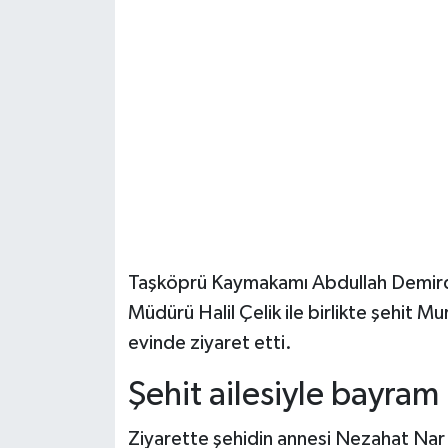
Şenpazar Haberleri
Seydiler Haberleri
Taşköprü Haberleri
Tosya Haberleri
Karadeniz Haberleri
Taşköprü Kaymakamı Abdullah Demird
Ulusal Haberler
Müdürü Halil Çelik ile birlikte şehit 
evinde ziyaret etti.
Teknoloji Haberleri
Şehit ailesiyle bayram
Siyaset Haberleri
Ziyarette şehidin annesi Nezahat Nar