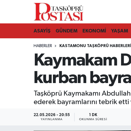
Kastamonu Vefat Edenler
ASAYİŞ
GÜNDEM
EKONOMİ
YAŞAM
Abana Haberleri
HABERLER
KASTAMONU TAŞKÖPRÜ HABERLER
Ağlı Haberleri
Kaymakam Dem
Araç Haberleri
kurban bayra
Azdavay Haberleri
Taşköprü Kaymakamı Abdullah De
Bozkurt Haberleri
ederek bayramlarını tebrik etti
Çatalzeytin Haberleri
22.05.2026 - 20:55
1 DK
YAYINLANMA
OKUNMA SÜRESI
Cide Haberleri