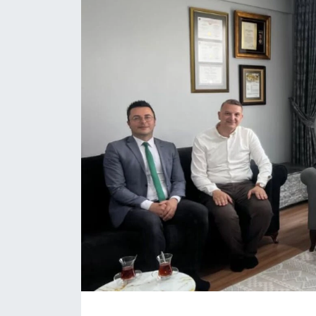
Daday Haberleri
Devrekani Haberleri
Doğanyurt Haberleri
Hanönü Haberleri
İhsangazi Haberleri
İnebolu Haberleri
Küre Haberleri
Merkez Haberleri
Pınarbaşı Haberleri