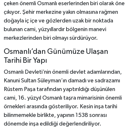
çeken önemli Osmanlı eserlerinden biri olarak öne
çıkıyor. Şehir merkezine yakın olmasına rağmen
Şenpazar Haberleri
doğayla iç içe ve gözlerden uzak bir noktada
Seydiler Haberleri
bulunan cami, yüzyıllardır bölgenin manevi
merkezlerinden biri olmayı sürdürüyor.
Taşköprü Haberleri
Osmanlı’dan Günümüze Ulaşan
Tosya Haberleri
Tarihi Bir Yapı
Osmanlı Devleti’nin önemli devlet adamlarından,
Karadeniz Haberleri
Kanuni Sultan Süleyman’ın damadı ve sadrazamı
Ulusal Haberler
Rüstem Paşa tarafından yaptırıldığı düşünülen
cami, 16. yüzyıl Osmanlı taşra mimarisinin önemli
Teknoloji Haberleri
örnekleri arasında gösteriliyor. Kesin inşa tarihi
bilinmemekle birlikte, yapının 1538 sonrası
Siyaset Haberleri
dönemde inşa edildiği değerlendiriliyor.