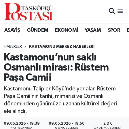
Kastamonu Vefat Edenler
ASAYİŞ
GÜNDEM
EKONOMİ
YAŞAM
SPOR
Abana Haberleri
HABERLER
KASTAMONU MERKEZ HABERLERI
Ağlı Haberleri
Kastamonu’nun saklı
Osmanlı mirası: Rüstem
Araç Haberleri
Paşa Camii
Azdavay Haberleri
Kastamonu Talipler Köyü’nde yer alan Rüstem
Bozkurt Haberleri
Paşa Camii’nin tarihi, mimarisi ve Osmanlı
döneminden günümüze uzanan kültürel değeri
Çatalzeytin Haberleri
ele alındı.
09.05.2026 - 19:39
09.05.2026 - 19:50
2 DK
Cide Haberleri
YAYINLANMA
GÜNCELLEME
OKUNMA SÜRESI