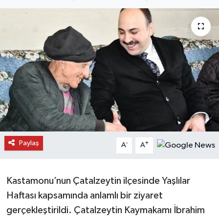
Daday Haberleri
Devrekani Haberleri
Doğanyurt Haberleri
Hanönü Haberleri
İhsangazi Haberleri
İnebolu Haberleri
Paylaş
-
+
A
A
Küre Haberleri
Kastamonu’nun Çatalzeytin ilçesinde Yaşlılar
Merkez Haberleri
Haftası kapsamında anlamlı bir ziyaret
gerçekleştirildi. Çatalzeytin Kaymakamı İbrahim
Pınarbaşı Haberleri