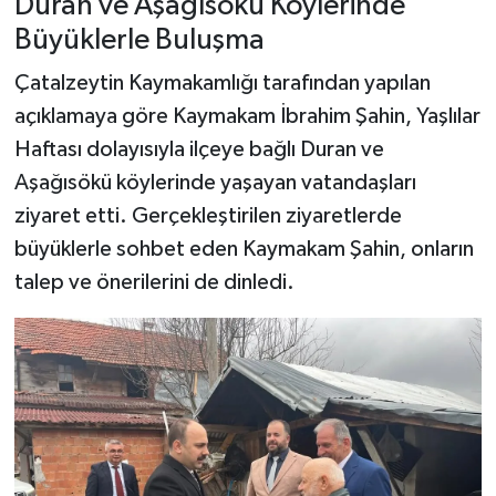
Duran ve Aşağısökü Köylerinde
Dünya Haberleri
Büyüklerle Buluşma
Yerel Haberler
Çatalzeytin Kaymakamlığı tarafından yapılan
açıklamaya göre Kaymakam İbrahim Şahin, Yaşlılar
Haber Arşivi
Haftası dolayısıyla ilçeye bağlı Duran ve
Aşağısökü köylerinde yaşayan vatandaşları
ziyaret etti. Gerçekleştirilen ziyaretlerde
büyüklerle sohbet eden Kaymakam Şahin, onların
talep ve önerilerini de dinledi.