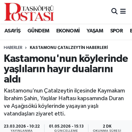
Kastamonu Vefat Edenler
ASAYİŞ
GÜNDEM
EKONOMİ
YAŞAM
SPOR
Abana Haberleri
HABERLER
KASTAMONU ÇATALZEYTIN HABERLERI
Ağlı Haberleri
Kastamonu'nun köylerinde
yaşlıların hayır dualarını
Araç Haberleri
aldı
Azdavay Haberleri
Kastamonu’nun Çatalzeytin ilçesinde Kaymakam
Bozkurt Haberleri
İbrahim Şahin, Yaşlılar Haftası kapsamında Duran
ve Aşağısökü köylerinde yaşayan yaşlı
Çatalzeytin Haberleri
vatandaşları ziyaret etti.
23.03.2026 - 10:22
01.05.2026 - 15:13
2 DK
Cide Haberleri
YAYINLANMA
GÜNCELLEME
OKUNMA SÜRESI