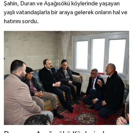
Şahin, Duran ve Aşağısökü köylerinde yaşayan
yaşlı vatandaşlarla bir araya gelerek onların hal ve
Şenpazar Haberleri
hatırını sordu.
Seydiler Haberleri
Taşköprü Haberleri
Tosya Haberleri
Karadeniz Haberleri
Ulusal Haberler
Teknoloji Haberleri
Siyaset Haberleri