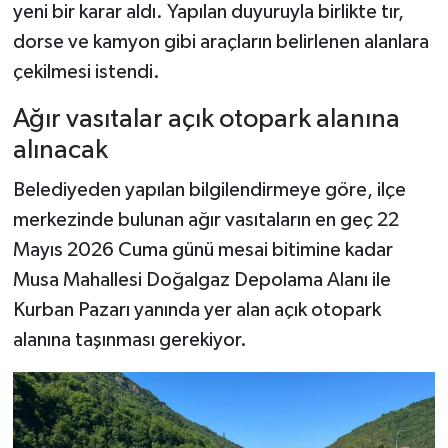
yeni bir karar aldı. Yapılan duyuruyla birlikte tır,
dorse ve kamyon gibi araçların belirlenen alanlara
Şenpazar Haberleri
çekilmesi istendi.
Seydiler Haberleri
Ağır vasıtalar açık otopark alanına
alınacak
Taşköprü Haberleri
Belediyeden yapılan bilgilendirmeye göre, ilçe
Tosya Haberleri
merkezinde bulunan ağır vasıtaların en geç 22
Mayıs 2026 Cuma günü mesai bitimine kadar
Karadeniz Haberleri
Musa Mahallesi Doğalgaz Depolama Alanı ile
Ulusal Haberler
Kurban Pazarı yanında yer alan açık otopark
alanına taşınması gerekiyor.
Teknoloji Haberleri
Siyaset Haberleri