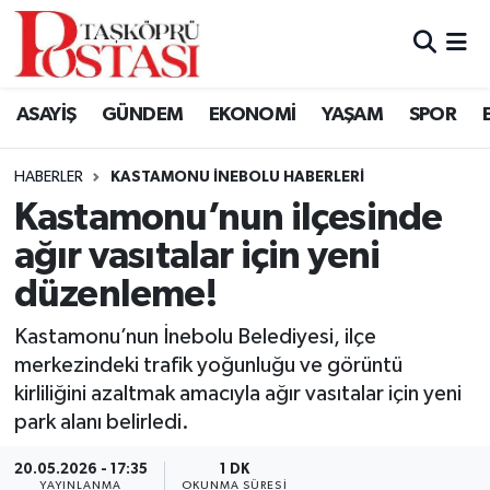
Kastamonu Vefat Edenler
ASAYİŞ
GÜNDEM
EKONOMİ
YAŞAM
SPOR
Abana Haberleri
HABERLER
KASTAMONU İNEBOLU HABERLERI
Ağlı Haberleri
Kastamonu’nun ilçesinde
ağır vasıtalar için yeni
Araç Haberleri
düzenleme!
Azdavay Haberleri
Kastamonu’nun İnebolu Belediyesi, ilçe
Bozkurt Haberleri
merkezindeki trafik yoğunluğu ve görüntü
kirliliğini azaltmak amacıyla ağır vasıtalar için yeni
Çatalzeytin Haberleri
park alanı belirledi.
20.05.2026 - 17:35
1 DK
Cide Haberleri
YAYINLANMA
OKUNMA SÜRESI