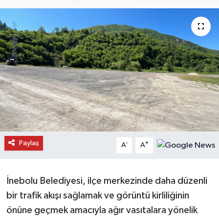
Daday Haberleri
Devrekani Haberleri
Doğanyurt Haberleri
Hanönü Haberleri
İhsangazi Haberleri
İnebolu Haberleri
Paylaş
-
+
A
A
Küre Haberleri
İnebolu Belediyesi, ilçe merkezinde daha düzenli
Merkez Haberleri
bir trafik akışı sağlamak ve görüntü kirliliğinin
önüne geçmek amacıyla ağır vasıtalara yönelik
Pınarbaşı Haberleri