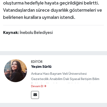
oluşturma hedefiyle hayata geçirildiğini belirtti.
Vatandaşlardan sürece duyarlılık göstermeleri ve
belirlenen kurallara uymaları istendi.
Kaynak:
İnebolu Belediyesi
EDİTÖR
Yeşim Sürlü
Ankara Hacı Bayram Veli Üniversitesi
Gazetecilik Anabilim Dalı Siyasal İletişim Bilim
Dalı’nda yüksek lisans eğitimini tamamlamıştır.
Devam Et
Sosyal medya platformları ve seçimlere dair
akademik çalışmalar gerçekleştirmiştir.
Taşköprü Postası internet haber sitesinde
internet editörü olarak görev yapmaktadır.