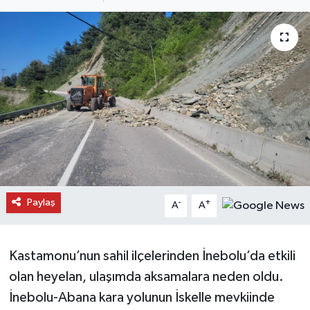
Daday Haberleri
Devrekani Haberleri
Doğanyurt Haberleri
Hanönü Haberleri
İhsangazi Haberleri
İnebolu Haberleri
Paylaş
-
+
A
A
Küre Haberleri
Kastamonu’nun sahil ilçelerinden İnebolu’da etkili
Merkez Haberleri
olan heyelan, ulaşımda aksamalara neden oldu.
İnebolu-Abana kara yolunun İskelle mevkiinde
Pınarbaşı Haberleri