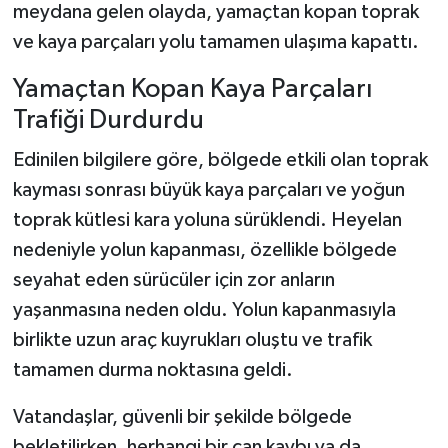
meydana gelen olayda, yamaçtan kopan toprak
ve kaya parçaları yolu tamamen ulaşıma kapattı.
Şenpazar Haberleri
Yamaçtan Kopan Kaya Parçaları
Seydiler Haberleri
Trafiği Durdurdu
Taşköprü Haberleri
Edinilen bilgilere göre, bölgede etkili olan toprak
kayması sonrası büyük kaya parçaları ve yoğun
Tosya Haberleri
toprak kütlesi kara yoluna sürüklendi. Heyelan
nedeniyle yolun kapanması, özellikle bölgede
Karadeniz Haberleri
seyahat eden sürücüler için zor anların
Ulusal Haberler
yaşanmasına neden oldu. Yolun kapanmasıyla
birlikte uzun araç kuyrukları oluştu ve trafik
Teknoloji Haberleri
tamamen durma noktasına geldi.
Siyaset Haberleri
Vatandaşlar, güvenli bir şekilde bölgede
bekletilirken, herhangi bir can kaybı ya da