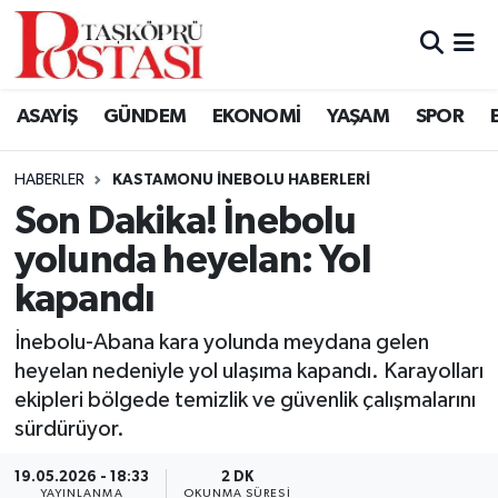
Kastamonu Vefat Edenler
ASAYİŞ
GÜNDEM
EKONOMİ
YAŞAM
SPOR
Abana Haberleri
HABERLER
KASTAMONU İNEBOLU HABERLERI
Ağlı Haberleri
Son Dakika! İnebolu
yolunda heyelan: Yol
Araç Haberleri
kapandı
Azdavay Haberleri
İnebolu-Abana kara yolunda meydana gelen
Bozkurt Haberleri
heyelan nedeniyle yol ulaşıma kapandı. Karayolları
ekipleri bölgede temizlik ve güvenlik çalışmalarını
Çatalzeytin Haberleri
sürdürüyor.
19.05.2026 - 18:33
2 DK
Cide Haberleri
YAYINLANMA
OKUNMA SÜRESI