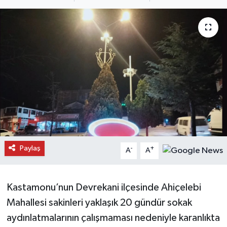
Daday Haberleri
Devrekani Haberleri
Doğanyurt Haberleri
Hanönü Haberleri
İhsangazi Haberleri
İnebolu Haberleri
Paylaş
-
+
A
A
Küre Haberleri
Kastamonu’nun Devrekani ilçesinde Ahiçelebi
Merkez Haberleri
Mahallesi sakinleri yaklaşık 20 gündür sokak
aydınlatmalarının çalışmaması nedeniyle karanlıkta
Pınarbaşı Haberleri