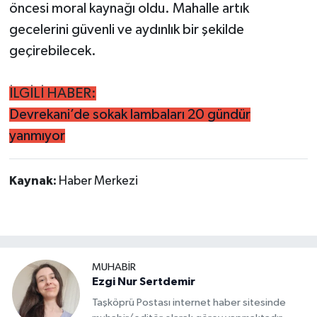
öncesi moral kaynağı oldu. Mahalle artık
gecelerini güvenli ve aydınlık bir şekilde
geçirebilecek.
İLGİLİ HABER:
Devrekani’de sokak lambaları 20 gündür
yanmıyor
Kaynak:
Haber Merkezi
MUHABİR
Ezgi Nur Sertdemir
Taşköprü Postası internet haber sitesinde