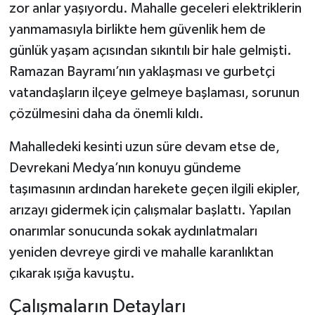
zor anlar yaşıyordu. Mahalle geceleri elektriklerin
yanmamasıyla birlikte hem güvenlik hem de
Şenpazar Haberleri
günlük yaşam açısından sıkıntılı bir hale gelmişti.
Seydiler Haberleri
Ramazan Bayramı’nın yaklaşması ve gurbetçi
vatandaşların ilçeye gelmeye başlaması, sorunun
Taşköprü Haberleri
çözülmesini daha da önemli kıldı.
Tosya Haberleri
Mahalledeki kesinti uzun süre devam etse de,
Devrekani Medya’nın konuyu gündeme
Karadeniz Haberleri
taşımasının ardından harekete geçen ilgili ekipler,
arızayı gidermek için çalışmalar başlattı. Yapılan
Ulusal Haberler
onarımlar sonucunda sokak aydınlatmaları
Teknoloji Haberleri
yeniden devreye girdi ve mahalle karanlıktan
çıkarak ışığa kavuştu.
Siyaset Haberleri
Çalışmaların Detayları