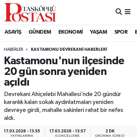
Kastamonu Vefat Edenler
ASAYİŞ
GÜNDEM
EKONOMİ
YAŞAM
SPOR
Abana Haberleri
HABERLER
KASTAMONU DEVREKANI HABERLERI
Ağlı Haberleri
Kastamonu'nun ilçesinde
20 gün sonra yeniden
Araç Haberleri
açıldı
Azdavay Haberleri
Devrekani Ahiçelebi Mahallesi’nde 20 gündür
Bozkurt Haberleri
karanlık kalan sokak aydınlatmaları yeniden
devreye girdi, mahalle sakinleri rahat bir nefes
Çatalzeytin Haberleri
aldı.
17.03.2026 - 13:55
17.03.2026 - 13:57
2 DK
Cide Haberleri
YAYINLANMA
GÜNCELLEME
OKUNMA SÜRESI