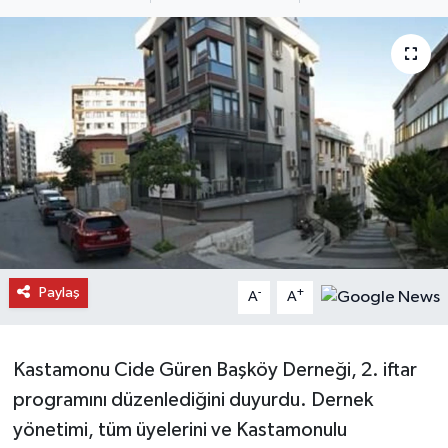
Daday Haberleri
Devrekani Haberleri
Doğanyurt Haberleri
Hanönü Haberleri
İhsangazi Haberleri
İnebolu Haberleri
Paylaş
-
+
A
A
Küre Haberleri
Kastamonu Cide Güren Başköy Derneği, 2. iftar
Merkez Haberleri
programını düzenlediğini duyurdu. Dernek
yönetimi, tüm üyelerini ve Kastamonulu
Pınarbaşı Haberleri