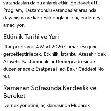
vatandaşları da bu anlamlı etkinliğe davet etti.
Program, Kastamonulu vatandaşlar arasında
Şenpazar Haberleri
dayanışma ve kardeşlik bağlarını güçlendirmeyi
Seydiler Haberleri
amaçlıyor.
Etkinlik Tarihi ve Yeri
Taşköprü Haberleri
İftar programı 14 Mart 2026 Cumartesi günü
Tosya Haberleri
gerçekleştirilecek. Etkinlik, İstanbul Ataşehir’deki
Ataşehir Kastamonulular Derneği adresinde
Karadeniz Haberleri
düzenlenecek: Esatpaşa Hacı Bekir Caddesi No
Ulusal Haberler
93.
Ramazan Sofrasında Kardeşlik ve
Teknoloji Haberleri
Bereket
Siyaset Haberleri
Dernek yönetimi, açıklamasında Mübarek