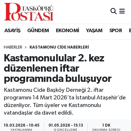
Kastamonu Vefat Edenler
ASAYİŞ
GÜNDEM
EKONOMİ
YAŞAM
SPOR
Abana Haberleri
HABERLER
KASTAMONU CIDE HABERLERI
Ağlı Haberleri
Kastamonulular 2. kez
düzenlenen iftar
Araç Haberleri
programında buluşuyor
Azdavay Haberleri
Kastamonu Cide Başköy Derneği 2. iftar
Bozkurt Haberleri
programını 14 Mart 2026’ta İstanbul Ataşehir’de
düzenliyor. Tüm üyeler ve Kastamonulu
Çatalzeytin Haberleri
vatandaşlar da davet edildi.
10.03.2026 - 10:45
01.05.2026 - 15:13
1 DK
Cide Haberleri
YAYINLANMA
GÜNCELLEME
OKUNMA SÜRESI