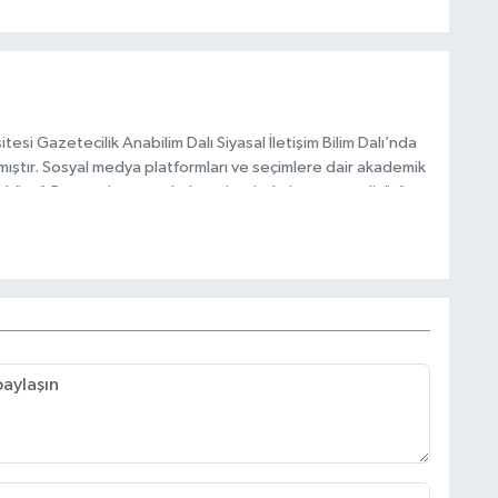
esi Gazetecilik Anabilim Dalı Siyasal İletişim Bilim Dalı’nda
mıştır. Sosyal medya platformları ve seçimlere dair akademik
Taşköprü Postası internet haber sitesinde internet editörü