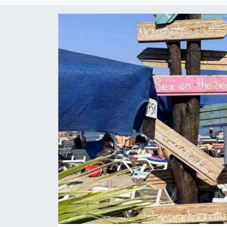
Daday Haberleri
Devrekani Haberleri
Doğanyurt Haberleri
Hanönü Haberleri
İhsangazi Haberleri
İnebolu Haberleri
Küre Haberleri
Merkez Haberleri
Pınarbaşı Haberleri