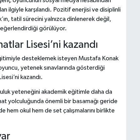
n genç oyuncunun sosyal medya hesabından
n ilgiyle karşılandı. Pozitif enerjisi ve disiplinli
n, tatil sürecini yalnızca dinlenerek değil,
eğerlendirdiği görülüyor.
tlar Lisesi’ni kazandı
eğitimiyle desteklemek isteyen Mustafa Konak
ç oyuncu, yetenek sınavlarında gösterdiği
isesi’ni kazandı.
culuk yeteneğini akademik eğitimle daha da
anat yolculuğunda önemli bir basamağı geride
 hem okul hem de set çalışmalarını birlikte
var