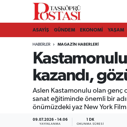
Kastamonu Vefat Edenler
ASAYİŞ
GÜNDEM
EKONOMİ
YAŞAM
Abana Haberleri
HABERLER
MAGAZIN HABERLERI
Ağlı Haberleri
Kastamonulu 
Araç Haberleri
kazandı, göz
Azdavay Haberleri
Aslen Kastamonulu olan genç o
Bozkurt Haberleri
sanat eğitiminde önemli bir ad
önümüzdeki yaz New York Film 
Çatalzeytin Haberleri
09.07.2026 - 14:06
1 DK
Cide Haberleri
YAYINLANMA
OKUNMA SÜRESI