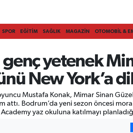
SPOR
EĞİTİM
SAĞLIK
MAGAZİN
OTOMOBİL & E
genç yetenek Mim
ünü New York’a di
yuncu Mustafa Konak, Mimar Sinan Güzel S
ım attı. Bodrum’da yeni sezon öncesi mor
Academy yaz okuluna katılmayı planladığı