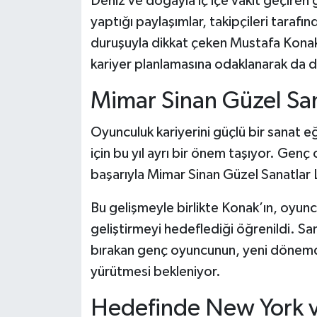
Deniz ve doğayla iç içe vakit geçire
Dünya Haberleri
yaptığı paylaşımlar, takipçileri tarafında
Yerel Haberler
duruşuyla dikkat çeken Mustafa Konak’ı
kariyer planlamasına odaklanarak da d
Haber Arşivi
Mimar Sinan Güzel Sana
Oyunculuk kariyerini güçlü bir sanat 
için bu yıl ayrı bir önem taşıyor. Gen
başarıyla Mimar Sinan Güzel Sanatlar L
Bu gelişmeyle birlikte Konak’ın, oyun
geliştirmeyi hedeflediği öğrenildi. S
bırakan genç oyuncunun, yeni dönemde
yürütmesi bekleniyor.
Hedefinde New York 