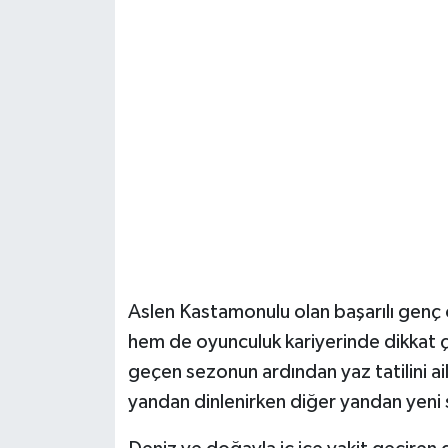
Şenpazar Haberleri
Seydiler Haberleri
Taşköprü Haberleri
Tosya Haberleri
Karadeniz Haberleri
Ulusal Haberler
Aslen Kastamonulu olan başarılı gen
hem de oyunculuk kariyerinde dikkat
Teknoloji Haberleri
geçen sezonun ardından yaz tatilini ai
yandan dinlenirken diğer yandan yeni s
Siyaset Haberleri