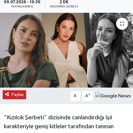
09.07.2026 - 10:30
2 DK
YAYINLANMA
OKUNMA SÜRESI
Daday Haberleri
Devrekani Haberleri
Doğanyurt Haberleri
Hanönü Haberleri
İhsangazi Haberleri
İnebolu Haberleri
Paylaş
-
+
A
A
Küre Haberleri
Merkez Haberleri
“Kızılcık Şerbeti” dizisinde canlandırdığı Işıl
karakteriyle geniş kitleler tarafından tanınan
Pınarbaşı Haberleri