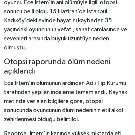
oyuncu Ece İrtem’in ani ölümüyle ilgili otopsi
sonucu belli oldu. 15 Haziran’da İstanbul
Şenpazar Haberleri
Kadıköy’deki evinde hayatını kaybeden 35
yaşındaki oyuncunun vefatı, sanat camiasında ve
Seydiler Haberleri
sevenleri arasında büyük üzüntüye neden
Taşköprü Haberleri
olmuştu.
Tosya Haberleri
Otopsi raporunda ölüm nedeni
açıklandı
Karadeniz Haberleri
Ece İrtem’in ölümünün ardından Adli Tıp Kurumu
Ulusal Haberler
tarafından yapılan inceleme tamamlandı. Kaynak
metinde yer alan bilgilere göre, otopsi
Teknoloji Haberleri
sonucunda oyuncunun ölüm nedeninin etil alkol
zehirlenmesi olduğu belirtildi.
Siyaset Haberleri
Raporda, İrtem’in kanında yüksek miktarda etil