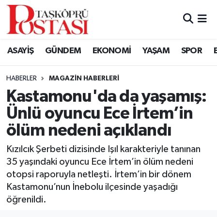
Kastamonu Vefat Edenler
ASAYİŞ
GÜNDEM
EKONOMİ
YAŞAM
SPOR
Abana Haberleri
HABERLER
MAGAZIN HABERLERI
Ağlı Haberleri
Kastamonu'da da yaşamış:
Ünlü oyuncu Ece İrtem’in
Araç Haberleri
ölüm nedeni açıklandı
Azdavay Haberleri
Kızılcık Şerbeti dizisinde Işıl karakteriyle tanınan
Bozkurt Haberleri
35 yaşındaki oyuncu Ece İrtem’in ölüm nedeni
otopsi raporuyla netleşti. İrtem’in bir dönem
Çatalzeytin Haberleri
Kastamonu’nun İnebolu ilçesinde yaşadığı
öğrenildi.
Cide Haberleri