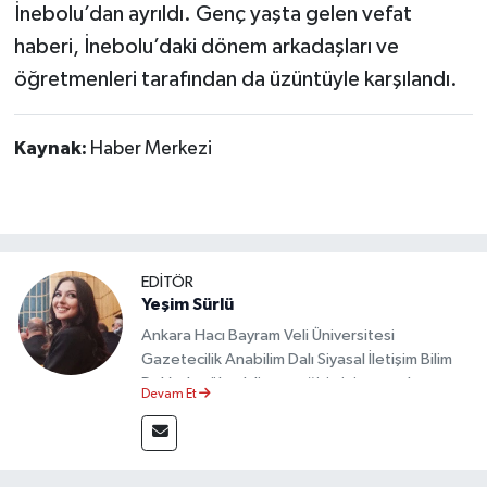
İnebolu’dan ayrıldı. Genç yaşta gelen vefat
haberi, İnebolu’daki dönem arkadaşları ve
öğretmenleri tarafından da üzüntüyle karşılandı.
Kaynak:
Haber Merkezi
EDİTÖR
Yeşim Sürlü
Ankara Hacı Bayram Veli Üniversitesi
Gazetecilik Anabilim Dalı Siyasal İletişim Bilim
Dalı’nda yüksek lisans eğitimini tamamlamıştır.
Devam Et
Sosyal medya platformları ve seçimlere dair
akademik çalışmalar gerçekleştirmiştir.
Taşköprü Postası internet haber sitesinde
internet editörü olarak görev yapmaktadır.