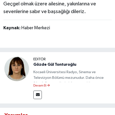
Dünya Haberleri
Geçgel olmak üzere ailesine, yakınlarına ve
sevenlerine sabır ve başsağlığı dileriz.
Yerel Haberler
Kaynak:
Haber Merkezi
Haber Arşivi
EDİTÖR
Gözde Gül Tonturoğlu
Kocaeli Üniversitesi Radyo, Sinema ve
Televizyon Bölümü mezunudur. Daha önce
Sözcü Gazetesi’nde köşe yazarlığı yapmış ve
Devam Et
sayfa tasarımı alanında görev almıştır.