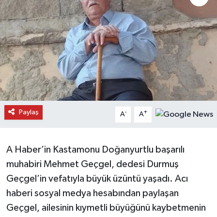
Daday Haberleri
Devrekani Haberleri
Doğanyurt Haberleri
Hanönü Haberleri
Paylaş
-
+
A
A
İhsangazi Haberleri
İnebolu Haberleri
A Haber’in Kastamonu Doğanyurtlu başarılı
muhabiri Mehmet Geçgel, dedesi Durmuş
Küre Haberleri
Geçgel’in vefatıyla büyük üzüntü yaşadı. Acı
Merkez Haberleri
haberi sosyal medya hesabından paylaşan
Geçgel, ailesinin kıymetli büyüğünü kaybetmenin
Pınarbaşı Haberleri