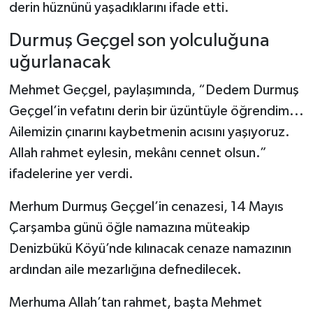
derin hüznünü yaşadıklarını ifade etti.
Şenpazar Haberleri
Durmuş Geçgel son yolculuğuna
uğurlanacak
Seydiler Haberleri
Mehmet Geçgel, paylaşımında, “Dedem Durmuş
Taşköprü Haberleri
Geçgel’in vefatını derin bir üzüntüyle öğrendim...
Ailemizin çınarını kaybetmenin acısını yaşıyoruz.
Tosya Haberleri
Allah rahmet eylesin, mekânı cennet olsun.”
ifadelerine yer verdi.
Karadeniz Haberleri
Merhum Durmuş Geçgel’in cenazesi, 14 Mayıs
Ulusal Haberler
Çarşamba günü öğle namazına müteakip
Teknoloji Haberleri
Denizbükü Köyü’nde kılınacak cenaze namazının
ardından aile mezarlığına defnedilecek.
Siyaset Haberleri
Merhuma Allah’tan rahmet, başta Mehmet