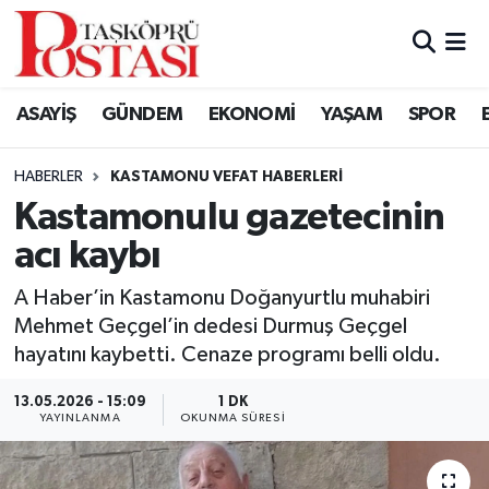
Kastamonu Vefat Edenler
ASAYİŞ
GÜNDEM
EKONOMİ
YAŞAM
SPOR
Abana Haberleri
HABERLER
KASTAMONU VEFAT HABERLERI
Ağlı Haberleri
Kastamonulu gazetecinin
acı kaybı
Araç Haberleri
A Haber’in Kastamonu Doğanyurtlu muhabiri
Azdavay Haberleri
Mehmet Geçgel’in dedesi Durmuş Geçgel
hayatını kaybetti. Cenaze programı belli oldu.
Bozkurt Haberleri
13.05.2026 - 15:09
1 DK
Çatalzeytin Haberleri
YAYINLANMA
OKUNMA SÜRESI
Cide Haberleri