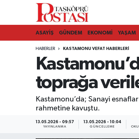
Kastamonu Vefat Edenler
ASAYİŞ
GÜNDEM
EKONOMİ
YAŞAM
Abana Haberleri
HABERLER
KASTAMONU VEFAT HABERLERI
Ağlı Haberleri
Kastamonu’da
Araç Haberleri
toprağa veri
Azdavay Haberleri
Kastamonu’da; Sanayi esnafla
Bozkurt Haberleri
rahmetine kavuştu.
Çatalzeytin Haberleri
13.05.2026 - 09:57
13.05.2026 - 10:04
YAYINLANMA
GÜNCELLEME
OKU
Cide Haberleri