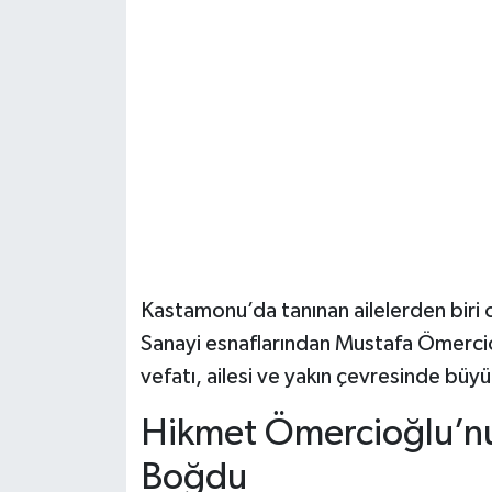
Şenpazar Haberleri
Seydiler Haberleri
Taşköprü Haberleri
Tosya Haberleri
Karadeniz Haberleri
Kastamonu’da tanınan ailelerden biri ol
Ulusal Haberler
Sanayi esnaflarından Mustafa Ömerci
vefatı, ailesi ve yakın çevresinde bü
Teknoloji Haberleri
Hikmet Ömercioğlu’nun
Siyaset Haberleri
Boğdu