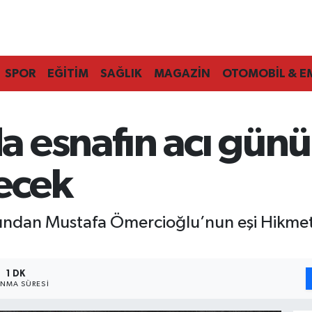
SPOR
EĞİTİM
SAĞLIK
MAGAZİN
OTOMOBİL & E
 esnafın acı günü:
lecek
rından Mustafa Ömercioğlu’nun eşi Hikme
1 DK
NMA SÜRESI