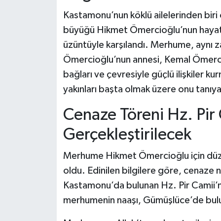
Dünya Haberleri
Kastamonu’nun köklü ailelerinden biri 
Yerel Haberler
büyüğü Hikmet Ömercioğlu’nun hayatın
üzüntüyle karşılandı. Merhume, aynı 
Haber Arşivi
Ömercioğlu’nun annesi, Kemal Ömercioğ
bağları ve çevresiyle güçlü ilişkiler 
yakınları başta olmak üzere onu tanıya
Cenaze Töreni Hz. Pir
Gerçekleştirilecek
Merhume Hikmet Ömercioğlu için düzen
oldu. Edinilen bilgilere göre, cenaz
Kastamonu’da bulunan Hz. Pir Camii’n
merhumenin naaşı, Gümüşlüce’de bulun