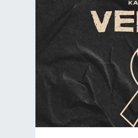
Daday Haberleri
Devrekani Haberleri
Doğanyurt Haberleri
Hanönü Haberleri
İhsangazi Haberleri
İnebolu Haberleri
Küre Haberleri
Merkez Haberleri
Pınarbaşı Haberleri