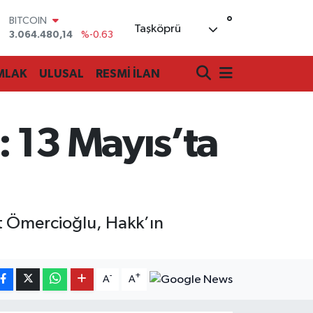
°
BITCOIN
Taşköprü
3.064.480,14
%-0.63
DOLAR
47,7143
%0.16
MLAK
ULUSAL
RESMİ İLAN
EURO
55,0317
%-0.02
STERLİN
64,2463
%0.07
 13 Mayıs’ta
GRAM ALTIN
6574.81
%1.44
BİST100
13.799
%70
t Ömercioğlu, Hakk’ın
-
+
A
A