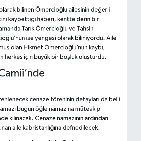
olarak bilinen Ömercioğlu ailesinin değerli
ı kaybettiği haberi, kentte derin bir
zamanda Tarık Ömercioğlu ve Tahsin
lu’nun ise yengesi olarak biliniyordu. Aile
kurmuş olan Hikmet Ömercioğlu’nun kaybı,
n herkes için büyük bir boşluk oluşturdu.
 Camii’nde
lenecek cenaze töreninin detayları da belli
e namazı bugün öğle namazına müteakip
de kılınacak. Cenaze namazının ardından
an aile kabristanlığına defnedilecek.