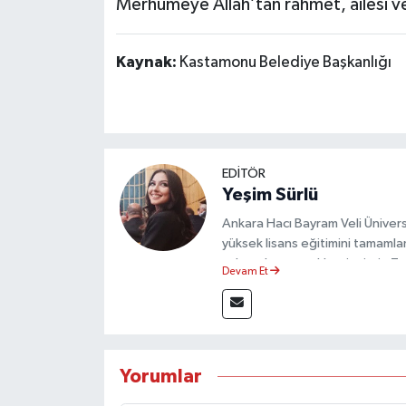
Merhumeye Allah’tan rahmet, ailesi ve 
Kaynak:
Kastamonu Belediye Başkanlığı
EDİTÖR
Yeşim Sürlü
Ankara Hacı Bayram Veli Üniversit
yüksek lisans eğitimini tamamla
çalışmalar gerçekleştirmiştir. 
Devam Et
olarak görev yapmaktadır.
Yorumlar