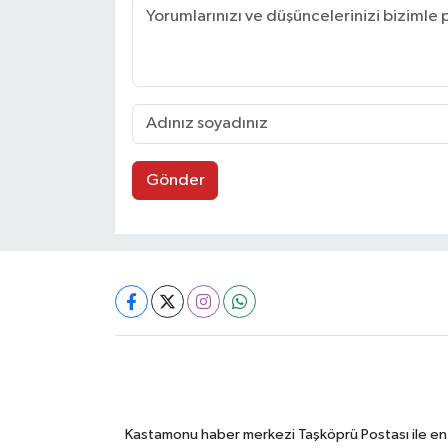
Gönder
Kastamonu haber merkezi Taşköprü Postası ile en gü