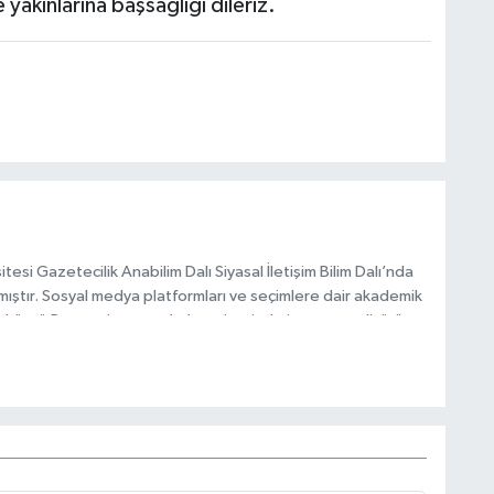
yakınlarına başsağlığı dileriz.
esi Gazetecilik Anabilim Dalı Siyasal İletişim Bilim Dalı’nda
mıştır. Sosyal medya platformları ve seçimlere dair akademik
Taşköprü Postası internet haber sitesinde internet editörü