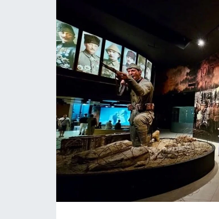
Daday Haberleri
Devrekani Haberleri
Doğanyurt Haberleri
Hanönü Haberleri
İhsangazi Haberleri
İnebolu Haberleri
Küre Haberleri
Merkez Haberleri
Pınarbaşı Haberleri