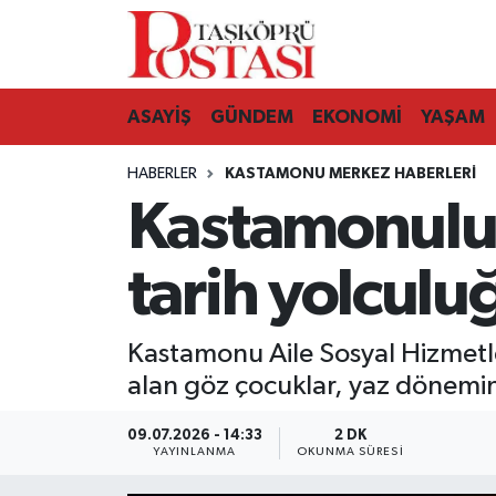
Kastamonu Vefat Edenler
ASAYİŞ
GÜNDEM
EKONOMİ
YAŞAM
Abana Haberleri
HABERLER
KASTAMONU MERKEZ HABERLERI
Ağlı Haberleri
Kastamonulu
Araç Haberleri
tarih yolculu
Azdavay Haberleri
Kastamonu Aile Sosyal Hizmetl
Bozkurt Haberleri
alan göz çocuklar, yaz dönemini
Çatalzeytin Haberleri
09.07.2026 - 14:33
2 DK
YAYINLANMA
OKUNMA SÜRESI
Cide Haberleri