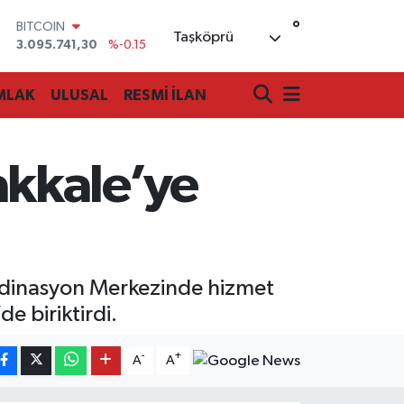
°
DOLAR
Taşköprü
47,7436
%0.18
EURO
55,2510
%0.32
MLAK
ULUSAL
RESMİ İLAN
STERLİN
64,4811
%0.38
GRAM ALTIN
6660.55
%0
kkale’ye
BİST100
13.779
%-14
BITCOIN
3.095.741,30
%-0.15
rdinasyon Merkezinde hizmet
e biriktirdi.
-
+
A
A