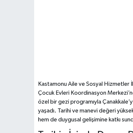
Şenpazar Haberleri
Seydiler Haberleri
Taşköprü Haberleri
Tosya Haberleri
Karadeniz Haberleri
Kastamonu Aile ve Sosyal Hizmetler İ
Ulusal Haberler
Çocuk Evleri Koordinasyon Merkezi’n
özel bir gezi programıyla Çanakkale’y
Teknoloji Haberleri
yaşadı. Tarihi ve manevi değeri yüksek
hem de duygusal gelişimine katkı sun
Siyaset Haberleri