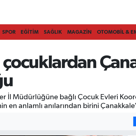
SPOR
EĞİTİM
SAĞLIK
MAGAZİN
OTOMOBİL & E
 çocuklardan Çana
ğu
er İl Müdürlüğüne bağlı Çocuk Evleri Koo
n en anlamlı anılarından birini Çanakkale’d