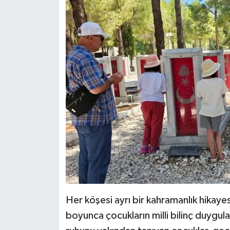
Her köşesi ayrı bir kahramanlık hikaye
boyunca çocukların milli bilinç duygular