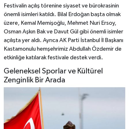
Dünya Haberleri
Festivalin açılış törenine siyaset ve bürokrasinin
önemli isimleri katıldı. Bilal Erdoğan başta olmak
Yerel Haberler
üzere, Kemal Memişoğlu, Mehmet Nuri Ersoy,
Haber Arşivi
Osman Aşkın Bak ve Davut Gül gibi önemli isimler
açılışta yer aldı. Ayrıca AK Parti İstanbul İl Başkanı
Kastamonulu hemşehrimiz Abdullah Özdemir de
etkinliğe katılarak festivale destek verdi.
Geleneksel Sporlar ve Kültürel
Zenginlik Bir Arada