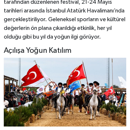
tarafından düzenlenen festival, 21-24 Mayıs
tarihleri arasında İstanbul Atatürk Havalimanı’nda
Şenpazar Haberleri
gerçekleştiriliyor. Geleneksel sporların ve kültürel
değerlerin ön plana çıkarıldığı etkinlik, her yıl
Seydiler Haberleri
olduğu gibi bu yıl da yoğun ilgi görüyor.
Taşköprü Haberleri
Açılışa Yoğun Katılım
Tosya Haberleri
Karadeniz Haberleri
Ulusal Haberler
Teknoloji Haberleri
Siyaset Haberleri