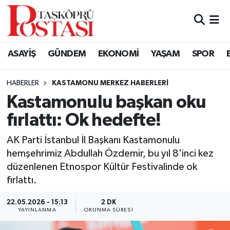
Kastamonu Vefat Edenler
ASAYİŞ
GÜNDEM
EKONOMİ
YAŞAM
SPOR
Abana Haberleri
HABERLER
KASTAMONU MERKEZ HABERLERI
Ağlı Haberleri
Kastamonulu başkan oku
fırlattı: Ok hedefte!
Araç Haberleri
AK Parti İstanbul İl Başkanı Kastamonulu
Azdavay Haberleri
hemşehrimiz Abdullah Özdemir, bu yıl 8'inci kez
düzenlenen Etnospor Kültür Festivalinde ok
Bozkurt Haberleri
fırlattı.
Çatalzeytin Haberleri
22.05.2026 - 15:13
2 DK
YAYINLANMA
OKUNMA SÜRESI
Cide Haberleri