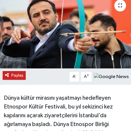
Daday Haberleri
Devrekani Haberleri
Doğanyurt Haberleri
Hanönü Haberleri
İhsangazi Haberleri
Paylaş
-
+
A
A
İnebolu Haberleri
Dünya kültür mirasını yaşatmayı hedefleyen
Küre Haberleri
Etnospor Kültür Festivali, bu yıl sekizinci kez
Merkez Haberleri
kapılarını açarak ziyaretçilerini İstanbul’da
ağırlamaya başladı. Dünya Etnospor Birliği
Pınarbaşı Haberleri