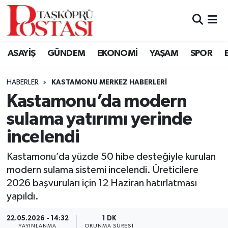
Kastamonu Vefat Edenler
ASAYİŞ
GÜNDEM
EKONOMİ
YAŞAM
SPOR
Abana Haberleri
HABERLER
KASTAMONU MERKEZ HABERLERI
Ağlı Haberleri
Kastamonu’da modern
sulama yatırımı yerinde
Araç Haberleri
incelendi
Azdavay Haberleri
Kastamonu’da yüzde 50 hibe desteğiyle kurulan
Bozkurt Haberleri
modern sulama sistemi incelendi. Üreticilere
2026 başvuruları için 12 Haziran hatırlatması
Çatalzeytin Haberleri
yapıldı.
22.05.2026 - 14:32
1 DK
Cide Haberleri
YAYINLANMA
OKUNMA SÜRESI