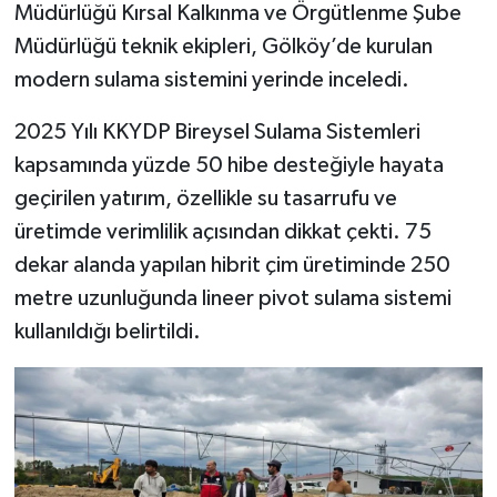
Müdürlüğü Kırsal Kalkınma ve Örgütlenme Şube
Müdürlüğü teknik ekipleri, Gölköy’de kurulan
Şenpazar Haberleri
modern sulama sistemini yerinde inceledi.
Seydiler Haberleri
2025 Yılı KKYDP Bireysel Sulama Sistemleri
kapsamında yüzde 50 hibe desteğiyle hayata
Taşköprü Haberleri
geçirilen yatırım, özellikle su tasarrufu ve
Tosya Haberleri
üretimde verimlilik açısından dikkat çekti. 75
dekar alanda yapılan hibrit çim üretiminde 250
Karadeniz Haberleri
metre uzunluğunda lineer pivot sulama sistemi
kullanıldığı belirtildi.
Ulusal Haberler
Teknoloji Haberleri
Siyaset Haberleri