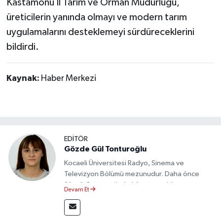
Kastamonu İl Tarım ve Orman Müdürlüğü,
üreticilerin yanında olmayı ve modern tarım
uygulamalarını desteklemeyi sürdüreceklerini
bildirdi.
Kaynak:
Haber Merkezi
EDİTÖR
Gözde Gül Tonturoğlu
Kocaeli Üniversitesi Radyo, Sinema ve
Televizyon Bölümü mezunudur. Daha önce
Sözcü Gazetesi’nde köşe yazarlığı yapmış ve
Devam Et
sayfa tasarımı alanında görev almıştır.