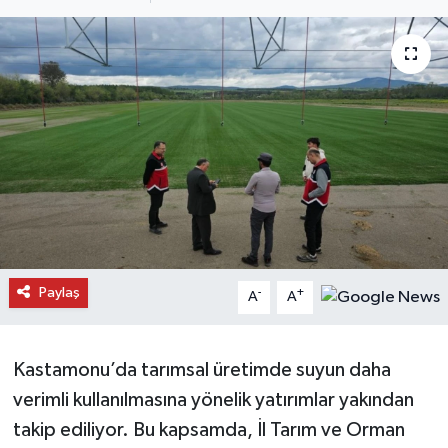
Daday Haberleri
Devrekani Haberleri
Doğanyurt Haberleri
Hanönü Haberleri
İhsangazi Haberleri
İnebolu Haberleri
Paylaş
-
+
A
A
Küre Haberleri
Kastamonu’da tarımsal üretimde suyun daha
Merkez Haberleri
verimli kullanılmasına yönelik yatırımlar yakından
takip ediliyor. Bu kapsamda, İl Tarım ve Orman
Pınarbaşı Haberleri