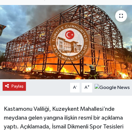
Daday Haberleri
Devrekani Haberleri
Doğanyurt Haberleri
Hanönü Haberleri
İhsangazi Haberleri
İnebolu Haberleri
Paylaş
-
+
A
A
Küre Haberleri
Kastamonu Valiliği, Kuzeykent Mahallesi’nde
Merkez Haberleri
meydana gelen yangına ilişkin resmî bir açıklama
yaptı. Açıklamada, İsmail Dikmenli Spor Tesisleri
Pınarbaşı Haberleri