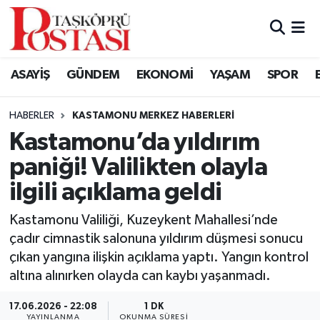
Kastamonu Vefat Edenler
ASAYİŞ
GÜNDEM
EKONOMİ
YAŞAM
SPOR
Abana Haberleri
HABERLER
KASTAMONU MERKEZ HABERLERI
Ağlı Haberleri
Kastamonu’da yıldırım
paniği! Valilikten olayla
Araç Haberleri
ilgili açıklama geldi
Azdavay Haberleri
Kastamonu Valiliği, Kuzeykent Mahallesi’nde
Bozkurt Haberleri
çadır cimnastik salonuna yıldırım düşmesi sonucu
çıkan yangına ilişkin açıklama yaptı. Yangın kontrol
Çatalzeytin Haberleri
altına alınırken olayda can kaybı yaşanmadı.
17.06.2026 - 22:08
1 DK
Cide Haberleri
YAYINLANMA
OKUNMA SÜRESI