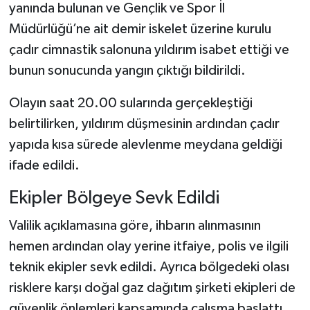
yanında bulunan ve Gençlik ve Spor İl
Müdürlüğü’ne ait demir iskelet üzerine kurulu
Şenpazar Haberleri
çadır cimnastik salonuna yıldırım isabet ettiği ve
Seydiler Haberleri
bunun sonucunda yangın çıktığı bildirildi.
Olayın saat 20.00 sularında gerçekleştiği
Taşköprü Haberleri
belirtilirken, yıldırım düşmesinin ardından çadır
Tosya Haberleri
yapıda kısa sürede alevlenme meydana geldiği
ifade edildi.
Karadeniz Haberleri
Ekipler Bölgeye Sevk Edildi
Ulusal Haberler
Valilik açıklamasına göre, ihbarın alınmasının
Teknoloji Haberleri
hemen ardından olay yerine itfaiye, polis ve ilgili
teknik ekipler sevk edildi. Ayrıca bölgedeki olası
Siyaset Haberleri
risklere karşı doğal gaz dağıtım şirketi ekipleri de
güvenlik önlemleri kapsamında çalışma başlattı.