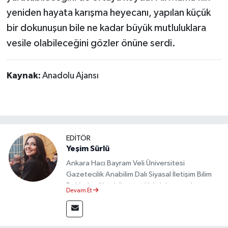
yeniden hayata karışma heyecanı, yapılan küçük
bir dokunuşun bile ne kadar büyük mutluluklara
vesile olabileceğini gözler önüne serdi.
Kaynak:
Anadolu Ajansı
EDİTÖR
Yeşim Sürlü
Ankara Hacı Bayram Veli Üniversitesi
Gazetecilik Anabilim Dalı Siyasal İletişim Bilim
Dalı’nda yüksek lisans eğitimini tamamlamıştır.
Devam Et
Sosyal medya platformları ve seçimlere dair
akademik çalışmalar gerçekleştirmiştir.
Taşköprü Postası internet haber sitesinde