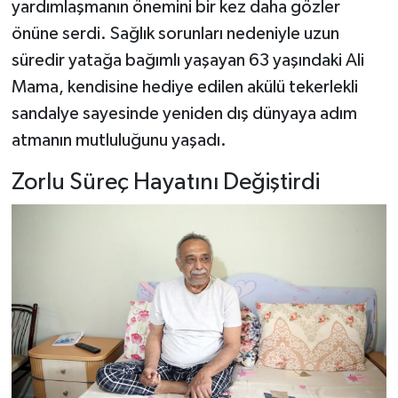
yardımlaşmanın önemini bir kez daha gözler
önüne serdi. Sağlık sorunları nedeniyle uzun
Şenpazar Haberleri
süredir yatağa bağımlı yaşayan 63 yaşındaki Ali
Mama, kendisine hediye edilen akülü tekerlekli
Seydiler Haberleri
sandalye sayesinde yeniden dış dünyaya adım
Taşköprü Haberleri
atmanın mutluluğunu yaşadı.
Tosya Haberleri
Zorlu Süreç Hayatını Değiştirdi
Karadeniz Haberleri
Ulusal Haberler
Teknoloji Haberleri
Siyaset Haberleri