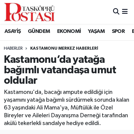
Kastamonu Vefat Edenler
ASAYİŞ
GÜNDEM
EKONOMİ
YAŞAM
SPOR
Abana Haberleri
HABERLER
KASTAMONU MERKEZ HABERLERI
Ağlı Haberleri
Kastamonu’da yatağa
bağımlı vatandaşa umut
Araç Haberleri
oldular
Azdavay Haberleri
Kastamonu'da, bacağı ampute edildiği için
Bozkurt Haberleri
yaşamını yatağa bağımlı sürdürmek sorunda kalan
63 yaşındaki Ali Mama'ya, Müftülük ile Özel
Çatalzeytin Haberleri
Bireyler ve Aileleri Dayanışma Derneği tarafından
akülü tekerlekli sandalye hediye edildi.
Cide Haberleri