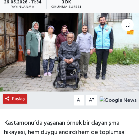
26.05.2026 - 11:34
3 DK
YAYINLANMA
OKUNMA SÜRESI
Daday Haberleri
Devrekani Haberleri
Doğanyurt Haberleri
Hanönü Haberleri
İhsangazi Haberleri
İnebolu Haberleri
Paylaş
-
+
A
A
Küre Haberleri
Merkez Haberleri
Kastamonu’da yaşanan örnek bir dayanışma
hikayesi, hem duygulandırdı hem de toplumsal
Pınarbaşı Haberleri