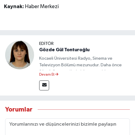
Kaynak:
Haber Merkezi
EDİTÖR
Gözde Gül Tonturoğlu
Kocaeli Üniversitesi Radyo, Sinema ve
Televizyon Bölümü mezunudur. Daha önce
Sözcü Gazetesi’nde köşe yazarlığı yapmış ve
Devam Et
sayfa tasarımı alanında görev almıştır.
Yorumlar