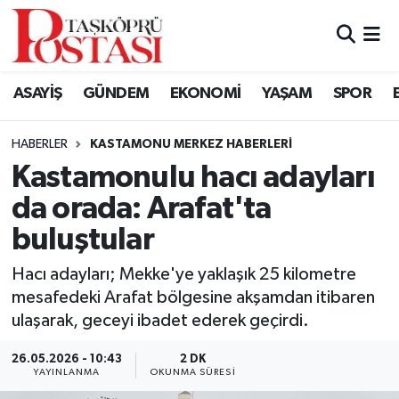
Kastamonu Vefat Edenler
ASAYİŞ
GÜNDEM
EKONOMİ
YAŞAM
SPOR
Abana Haberleri
HABERLER
KASTAMONU MERKEZ HABERLERI
Ağlı Haberleri
Kastamonulu hacı adayları
da orada: Arafat'ta
Araç Haberleri
buluştular
Azdavay Haberleri
Hacı adayları; Mekke'ye yaklaşık 25 kilometre
Bozkurt Haberleri
mesafedeki Arafat bölgesine akşamdan itibaren
ulaşarak, geceyi ibadet ederek geçirdi.
Çatalzeytin Haberleri
26.05.2026 - 10:43
2 DK
YAYINLANMA
OKUNMA SÜRESI
Cide Haberleri