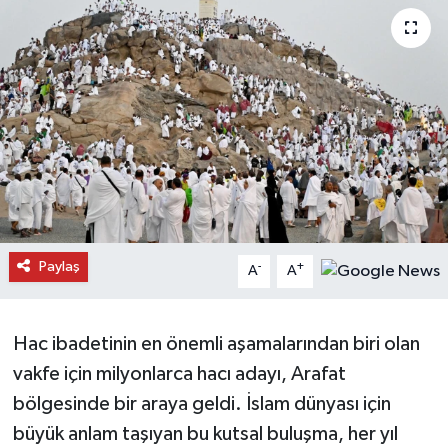
Daday Haberleri
Devrekani Haberleri
Doğanyurt Haberleri
Hanönü Haberleri
İhsangazi Haberleri
Paylaş
-
+
A
A
İnebolu Haberleri
Küre Haberleri
Hac ibadetinin en önemli aşamalarından biri olan
vakfe için milyonlarca hacı adayı, Arafat
Merkez Haberleri
bölgesinde bir araya geldi. İslam dünyası için
büyük anlam taşıyan bu kutsal buluşma, her yıl
Pınarbaşı Haberleri