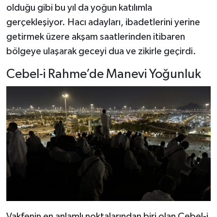
olduğu gibi bu yıl da yoğun katılımla
gerçekleşiyor. Hacı adayları, ibadetlerini yerine
Şenpazar Haberleri
getirmek üzere akşam saatlerinden itibaren
Seydiler Haberleri
bölgeye ulaşarak geceyi dua ve zikirle geçirdi.
Taşköprü Haberleri
Cebel-i Rahme’de Manevi Yoğunluk
Tosya Haberleri
Karadeniz Haberleri
Ulusal Haberler
Teknoloji Haberleri
Siyaset Haberleri
Vakfenin en anlamlı noktalarından biri olan Cebel-i