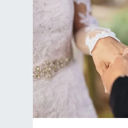
Daday Haberleri
Devrekani Haberleri
Doğanyurt Haberleri
Hanönü Haberleri
İhsangazi Haberleri
İnebolu Haberleri
Küre Haberleri
Merkez Haberleri
Pınarbaşı Haberleri