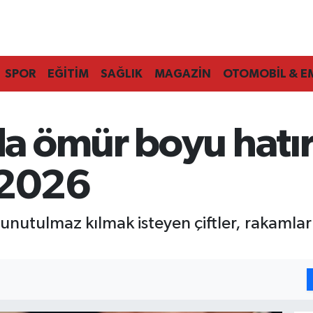
SPOR
EĞİTİM
SAĞLIK
MAGAZİN
OTOMOBİL & E
a ömür boyu hatır
.2026
i unutulmaz kılmak isteyen çiftler, rakaml