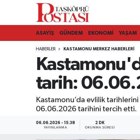
Kastamonu Vefat Edenler
ASAYİŞ
GÜNDEM
EKONOMİ
YAŞAM
Abana Haberleri
HABERLER
KASTAMONU MERKEZ HABERLERI
Ağlı Haberleri
Kastamonu'd
Araç Haberleri
tarih: 06.06
Azdavay Haberleri
Kastamonu’da evlilik tarihlerin
Bozkurt Haberleri
06.06.2026 tarihini tercih etti.
Çatalzeytin Haberleri
06.06.2026 - 15:38
2 DK
YAYINLANMA
OKUNMA SÜRESI
Cide Haberleri