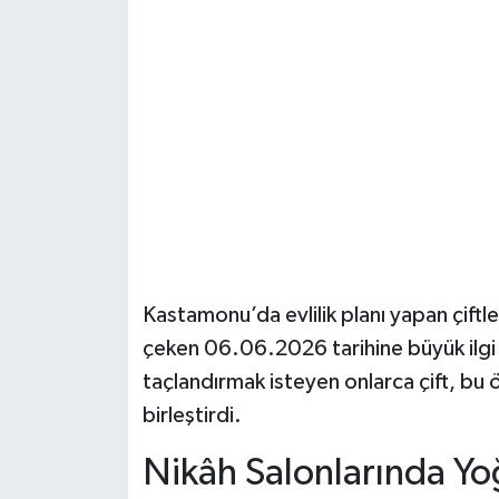
Şenpazar Haberleri
Seydiler Haberleri
Taşköprü Haberleri
Tosya Haberleri
Karadeniz Haberleri
Kastamonu’da evlilik planı yapan çiftler
Ulusal Haberler
çeken 06.06.2026 tarihine büyük ilgi g
taçlandırmak isteyen onlarca çift, bu 
Teknoloji Haberleri
birleştirdi.
Siyaset Haberleri
Nikâh Salonlarında Yo