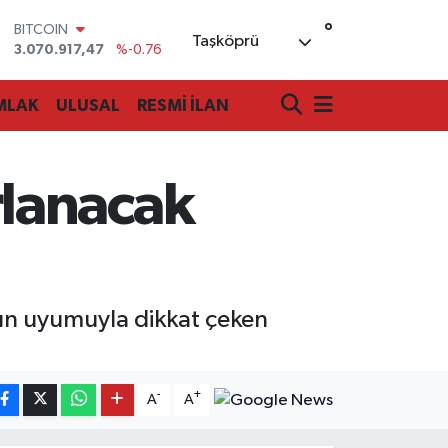
°
DOLAR
Taşköprü
47,7143
%0.16
EURO
55,0317
%-0.02
MLAK
ULUSAL
RESMİ İLAN
STERLİN
64,2463
%0.07
GRAM ALTIN
6574.81
%1.44
lanacak
BİST100
13.799
%70
BITCOIN
3.070.917,47
%-0.76
arın uyumuyla dikkat çeken
-
+
A
A