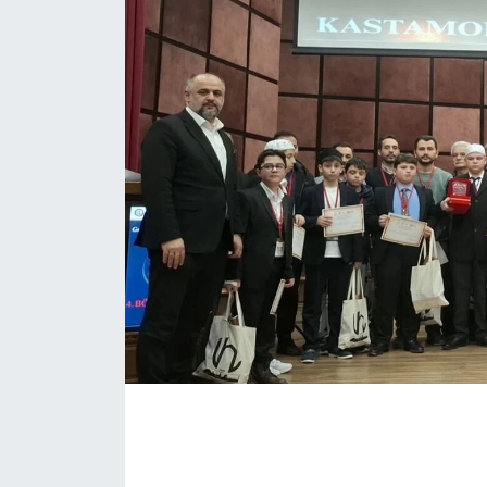
Daday Haberleri
Devrekani Haberleri
Doğanyurt Haberleri
Hanönü Haberleri
İhsangazi Haberleri
İnebolu Haberleri
Küre Haberleri
Merkez Haberleri
Pınarbaşı Haberleri