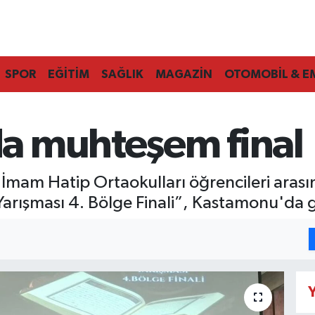
SPOR
EĞİTİM
SAĞLIK
MAGAZİN
OTOMOBİL & E
a muhteşem final
e İmam Hatip Ortaokulları öğrencileri ar
rışması 4. Bölge Finali”, Kastamonu'da ge
Y