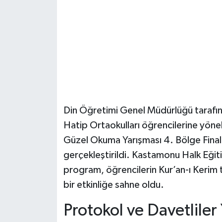
Şenpazar Haberleri
Seydiler Haberleri
Taşköprü Haberleri
Tosya Haberleri
Din Öğretimi Genel Müdürlüğü tarafın
Karadeniz Haberleri
Hatip Ortaokulları öğrencilerine yöne
Güzel Okuma Yarışması 4. Bölge Final
Ulusal Haberler
gerçekleştirildi. Kastamonu Halk Eği
program, öğrencilerin Kur’an-ı Kerim ti
Teknoloji Haberleri
bir etkinliğe sahne oldu.
Siyaset Haberleri
Protokol ve Davetliler