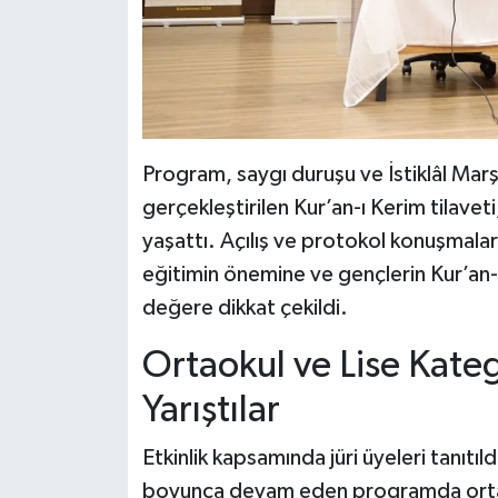
Program, saygı duruşu ve İstiklâl Mar
gerçekleştirilen Kur’an-ı Kerim tilavet
yaşattı. Açılış ve protokol konuşmalar
eğitimin önemine ve gençlerin Kur’an-ı
değere dikkat çekildi.
Ortaokul ve Lise Kateg
Yarıştılar
Etkinlik kapsamında jüri üyeleri tanıtı
boyunca devam eden programda ortaoku