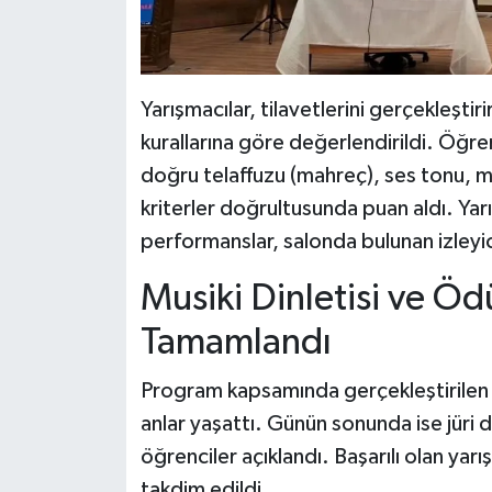
Yarışmacılar, tilavetlerini gerçekleşti
kurallarına göre değerlendirildi. Öğren
doğru telaffuzu (mahreç), ses tonu, ma
kriterler doğrultusunda puan aldı. Yar
performanslar, salonda bulunan izleyici
Musiki Dinletisi ve Öd
Tamamlandı
Program kapsamında gerçekleştirilen mus
anlar yaşattı. Günün sonunda ise jüri
öğrenciler açıklandı. Başarılı olan yar
takdim edildi.