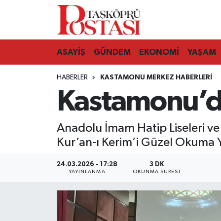
Kastamonu Vefat Edenler
ASAYİŞ
GÜNDEM
EKONOMİ
YAŞAM
Abana Haberleri
HABERLER
KASTAMONU MERKEZ HABERLERI
Ağlı Haberleri
Kastamonu’d
Araç Haberleri
Anadolu İmam Hatip Liseleri v
Azdavay Haberleri
Kur’an-ı Kerim’i Güzel Okuma Ya
Bozkurt Haberleri
24.03.2026 - 17:28
3 DK
YAYINLANMA
OKUNMA SÜRESI
Çatalzeytin Haberleri
Cide Haberleri