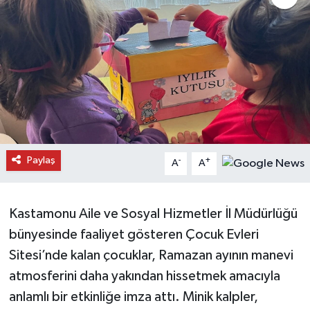
Daday Haberleri
Devrekani Haberleri
Doğanyurt Haberleri
Hanönü Haberleri
Paylaş
-
+
A
A
İhsangazi Haberleri
İnebolu Haberleri
Kastamonu Aile ve Sosyal Hizmetler İl Müdürlüğü
bünyesinde faaliyet gösteren Çocuk Evleri
Küre Haberleri
Sitesi’nde kalan çocuklar, Ramazan ayının manevi
Merkez Haberleri
atmosferini daha yakından hissetmek amacıyla
anlamlı bir etkinliğe imza attı. Minik kalpler,
Pınarbaşı Haberleri