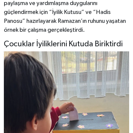
paylaşma ve yardımlaşma duygularını
güçlendirmek için “İyilik Kutusu” ve “Hadis
Şenpazar Haberleri
Panosu” hazırlayarak Ramazan’ın ruhunu yaşatan
Seydiler Haberleri
örnek bir çalışma gerçekleştirdi.
Çocuklar İyiliklerini Kutuda Biriktirdi
Taşköprü Haberleri
Tosya Haberleri
Karadeniz Haberleri
Ulusal Haberler
Teknoloji Haberleri
Siyaset Haberleri