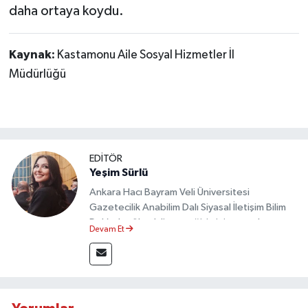
daha ortaya koydu.
Kaynak:
Kastamonu Aile Sosyal Hizmetler İl
Müdürlüğü
EDİTÖR
Yeşim Sürlü
Ankara Hacı Bayram Veli Üniversitesi
Gazetecilik Anabilim Dalı Siyasal İletişim Bilim
Dalı’nda yüksek lisans eğitimini tamamlamıştır.
Devam Et
Sosyal medya platformları ve seçimlere dair
akademik çalışmalar gerçekleştirmiştir.
Taşköprü Postası internet haber sitesinde
internet editörü olarak görev yapmaktadır.