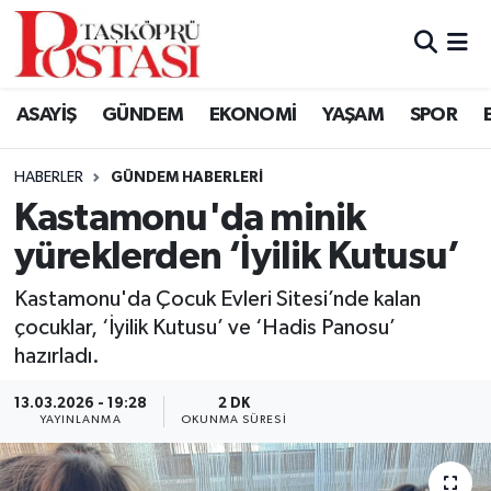
Kastamonu Vefat Edenler
ASAYİŞ
GÜNDEM
EKONOMİ
YAŞAM
SPOR
Abana Haberleri
HABERLER
GÜNDEM HABERLERI
Ağlı Haberleri
Kastamonu'da minik
yüreklerden ‘İyilik Kutusu’
Araç Haberleri
Kastamonu'da Çocuk Evleri Sitesi’nde kalan
Azdavay Haberleri
çocuklar, ‘İyilik Kutusu’ ve ‘Hadis Panosu’
hazırladı.
Bozkurt Haberleri
13.03.2026 - 19:28
2 DK
Çatalzeytin Haberleri
YAYINLANMA
OKUNMA SÜRESI
Cide Haberleri