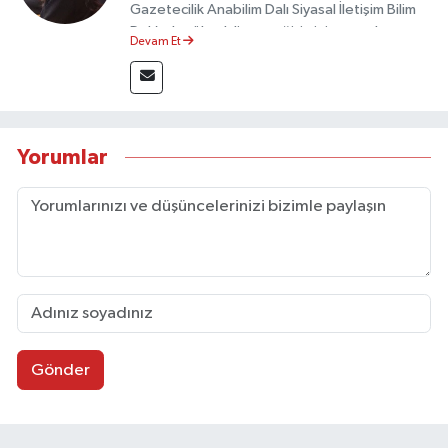
Gazetecilik Anabilim Dalı Siyasal İletişim Bilim
Dalı’nda yüksek lisans eğitimini tamamlamıştır.
Devam Et
Sosyal medya platformları ve seçimlere dair
akademik çalışmalar gerçekleştirmiştir.
Taşköprü Postası internet haber sitesinde
internet editörü olarak görev yapmaktadır.
Yorumlar
Gönder