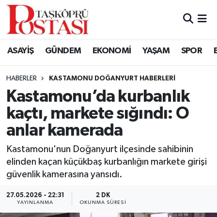
Kastamonu Vefat Edenler
ASAYİŞ
GÜNDEM
EKONOMİ
YAŞAM
SPOR
Abana Haberleri
HABERLER
KASTAMONU DOĞANYURT HABERLERI
Ağlı Haberleri
Kastamonu’da kurbanlık
kaçtı, markete sığındı: O
Araç Haberleri
anlar kamerada
Azdavay Haberleri
Kastamonu'nun Doğanyurt ilçesinde sahibinin
Bozkurt Haberleri
elinden kaçan küçükbaş kurbanlığın markete girişi
güvenlik kamerasına yansıdı.
Çatalzeytin Haberleri
27.05.2026 - 22:31
2 DK
YAYINLANMA
OKUNMA SÜRESI
Cide Haberleri