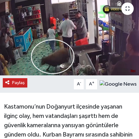
Daday Haberleri
Devrekani Haberleri
Doğanyurt Haberleri
Hanönü Haberleri
İhsangazi Haberleri
Paylaş
-
+
A
A
İnebolu Haberleri
Küre Haberleri
Kastamonu’nun Doğanyurt ilçesinde yaşanan
ilginç olay, hem vatandaşları şaşırttı hem de
Merkez Haberleri
güvenlik kameralarına yansıyan görüntülerle
gündem oldu. Kurban Bayramı sırasında sahibinin
Pınarbaşı Haberleri