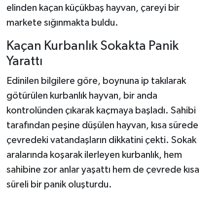
elinden kaçan küçükbaş hayvan, çareyi bir
markete sığınmakta buldu.
Şenpazar Haberleri
Kaçan Kurbanlık Sokakta Panik
Seydiler Haberleri
Yarattı
Taşköprü Haberleri
Edinilen bilgilere göre, boynuna ip takılarak
götürülen kurbanlık hayvan, bir anda
Tosya Haberleri
kontrolünden çıkarak kaçmaya başladı. Sahibi
Karadeniz Haberleri
tarafından peşine düşülen hayvan, kısa sürede
çevredeki vatandaşların dikkatini çekti. Sokak
Ulusal Haberler
aralarında koşarak ilerleyen kurbanlık, hem
sahibine zor anlar yaşattı hem de çevrede kısa
Teknoloji Haberleri
süreli bir panik oluşturdu.
Siyaset Haberleri