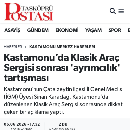
Kastamonu Vefat Edenler
ASAYİŞ
GÜNDEM
EKONOMİ
YAŞAM
SPOR
Abana Haberleri
HABERLER
KASTAMONU MERKEZ HABERLERI
Ağlı Haberleri
Kastamonu’da Klasik Araç
Sergisi sonrası 'ayrımcılık'
Araç Haberleri
tartışması
Azdavay Haberleri
Kastamonu’nun Çatalzeytin ilçesi İl Genel Meclis
Bozkurt Haberleri
(İGM) Üyesi Sinan Karadağ, Kastamonu’da
düzenlenen Klasik Araç Sergisi sonrasında dikkat
Çatalzeytin Haberleri
çeken bir açıklama yaptı.
06.06.2026 - 17:32
2 DK
Cide Haberleri
YAYINLANMA
OKUNMA SÜRESI