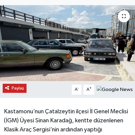
Daday Haberleri
Devrekani Haberleri
Doğanyurt Haberleri
Hanönü Haberleri
İhsangazi Haberleri
İnebolu Haberleri
Paylaş
-
+
A
A
Küre Haberleri
Kastamonu’nun Çatalzeytin ilçesi İl Genel Meclisi
Merkez Haberleri
(İGM) Üyesi Sinan Karadağ, kentte düzenlenen
Klasik Araç Sergisi’nin ardından yaptığı
Pınarbaşı Haberleri