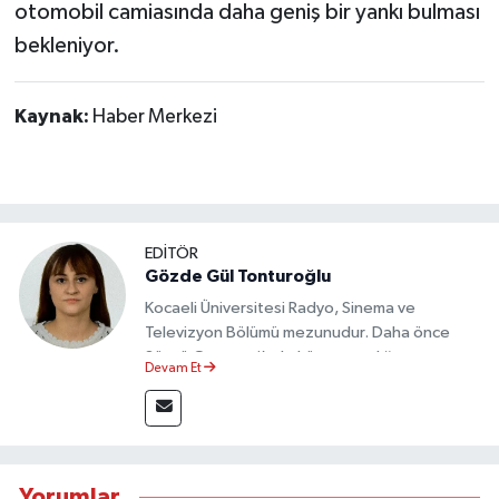
otomobil camiasında daha geniş bir yankı bulması
bekleniyor.
Kaynak:
Haber Merkezi
EDİTÖR
Gözde Gül Tonturoğlu
Kocaeli Üniversitesi Radyo, Sinema ve
Televizyon Bölümü mezunudur. Daha önce
Sözcü Gazetesi’nde köşe yazarlığı yapmış ve
Devam Et
sayfa tasarımı alanında görev almıştır.
Yorumlar