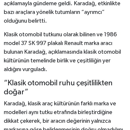
açıklamayla gündeme geldi. Karadağ, etkinlikte
bazı araçlara yönelik tutumların “ayrımcı”
Şenpazar Haberleri
olduğunu belirtti.
Seydiler Haberleri
Klasik otomobil tutkunu olarak bilinen ve 1986
model 37 SK 997 plakalı Renault marka aracı
Taşköprü Haberleri
bulunan Karadağ, açıklamasında klasik otomobil
Tosya Haberleri
kültürünün temelinde birlik ve çeşitliliğin yer
aldığını vurguladı.
Karadeniz Haberleri
“Klasik otomobil ruhu çeşitlilikten
Ulusal Haberler
doğar”
Teknoloji Haberleri
Karadağ, klasik araç kültürünün farklı marka ve
modelleri aynı tutku etrafında birleştirdiğine
Siyaset Haberleri
dikkat çekerek, bir aracın değerinin yalnızca
markasına göre belirlenmesinin doğru olmadığını