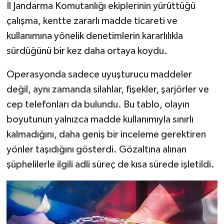
İl Jandarma Komutanlığı ekiplerinin yürüttüğü
çalışma, kentte zararlı madde ticareti ve
Şenpazar Haberleri
kullanımına yönelik denetimlerin kararlılıkla
Seydiler Haberleri
sürdüğünü bir kez daha ortaya koydu.
Operasyonda sadece uyuşturucu maddeler
Taşköprü Haberleri
değil, aynı zamanda silahlar, fişekler, şarjörler ve
Tosya Haberleri
cep telefonları da bulundu. Bu tablo, olayın
boyutunun yalnızca madde kullanımıyla sınırlı
Karadeniz Haberleri
kalmadığını, daha geniş bir inceleme gerektiren
yönler taşıdığını gösterdi. Gözaltına alınan
Ulusal Haberler
şüphelilerle ilgili adli süreç de kısa sürede işletildi.
Teknoloji Haberleri
Siyaset Haberleri