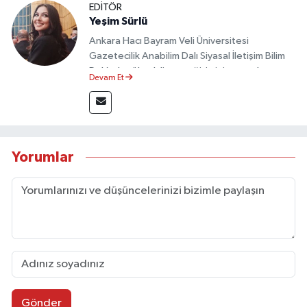
EDİTÖR
Yeşim Sürlü
Ankara Hacı Bayram Veli Üniversitesi
Gazetecilik Anabilim Dalı Siyasal İletişim Bilim
Dalı’nda yüksek lisans eğitimini tamamlamıştır.
Devam Et
Sosyal medya platformları ve seçimlere dair
akademik çalışmalar gerçekleştirmiştir.
Taşköprü Postası internet haber sitesinde
internet editörü olarak görev yapmaktadır.
Yorumlar
Gönder