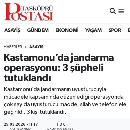
Kastamonu Vefat Edenler
ASAYİŞ
GÜNDEM
EKONOMİ
YAŞAM
SPOR
Abana Haberleri
HABERLER
ASAYIŞ
Ağlı Haberleri
Kastamonu’da jandarma
operasyonu: 3 şüpheli
Araç Haberleri
tutuklandı
Azdavay Haberleri
Kastamonu’da jandarmanın uyusturucuyla
Bozkurt Haberleri
mücadele kapsamında düzenlediği operasyonda
çok sayıda uyusturucu madde, silah ve telefon ele
Çatalzeytin Haberleri
geçirildi. 3 kişi tutuklandı.
25.03.2026 - 11:17
1 DK
Cide Haberleri
YAYINLANMA
OKUNMA SÜRESI