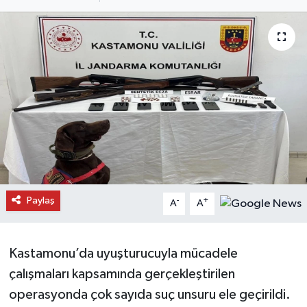
Daday Haberleri
Devrekani Haberleri
Doğanyurt Haberleri
Hanönü Haberleri
İhsangazi Haberleri
İnebolu Haberleri
Paylaş
-
+
A
A
Küre Haberleri
Kastamonu’da uyuşturucuyla mücadele
Merkez Haberleri
çalışmaları kapsamında gerçekleştirilen
operasyonda çok sayıda suç unsuru ele geçirildi.
Pınarbaşı Haberleri