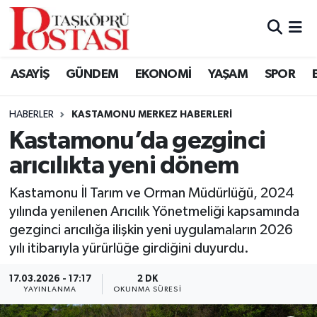
Kastamonu Vefat Edenler
ASAYİŞ
GÜNDEM
EKONOMİ
YAŞAM
SPOR
Abana Haberleri
HABERLER
KASTAMONU MERKEZ HABERLERI
Ağlı Haberleri
Kastamonu’da gezginci
arıcılıkta yeni dönem
Araç Haberleri
Kastamonu İl Tarım ve Orman Müdürlüğü, 2024
Azdavay Haberleri
yılında yenilenen Arıcılık Yönetmeliği kapsamında
gezginci arıcılığa ilişkin yeni uygulamaların 2026
Bozkurt Haberleri
yılı itibarıyla yürürlüğe girdiğini duyurdu.
Çatalzeytin Haberleri
17.03.2026 - 17:17
2 DK
YAYINLANMA
OKUNMA SÜRESI
Cide Haberleri