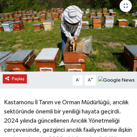
Daday Haberleri
Devrekani Haberleri
Doğanyurt Haberleri
Hanönü Haberleri
İhsangazi Haberleri
Paylaş
-
+
A
A
İnebolu Haberleri
Kastamonu İl Tarım ve Orman Müdürlüğü, arıcılık
Küre Haberleri
sektöründe önemli bir yeniliği hayata geçirdi.
Merkez Haberleri
2024 yılında güncellenen Arıcılık Yönetmeliği
çerçevesinde, gezginci arıcılık faaliyetlerine ilişkin
Pınarbaşı Haberleri