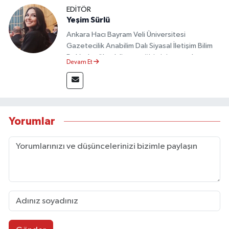
EDİTÖR
Yeşim Sürlü
Ankara Hacı Bayram Veli Üniversitesi
Gazetecilik Anabilim Dalı Siyasal İletişim Bilim
Dalı’nda yüksek lisans eğitimini tamamlamıştır.
Devam Et
Sosyal medya platformları ve seçimlere dair
akademik çalışmalar gerçekleştirmiştir.
Taşköprü Postası internet haber sitesinde
internet editörü olarak görev yapmaktadır.
Yorumlar