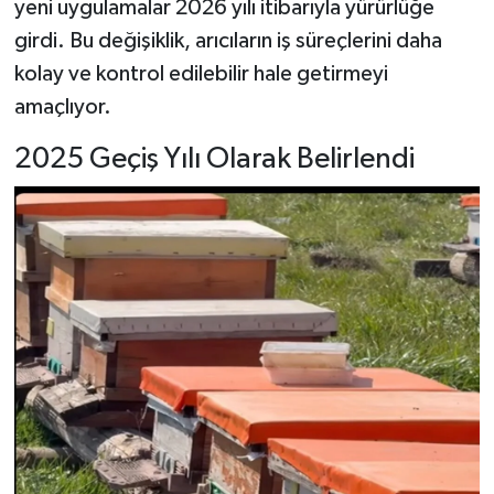
yeni uygulamalar 2026 yılı itibarıyla yürürlüğe
girdi. Bu değişiklik, arıcıların iş süreçlerini daha
Şenpazar Haberleri
kolay ve kontrol edilebilir hale getirmeyi
amaçlıyor.
Seydiler Haberleri
2025 Geçiş Yılı Olarak Belirlendi
Taşköprü Haberleri
Tosya Haberleri
Karadeniz Haberleri
Ulusal Haberler
Teknoloji Haberleri
Siyaset Haberleri