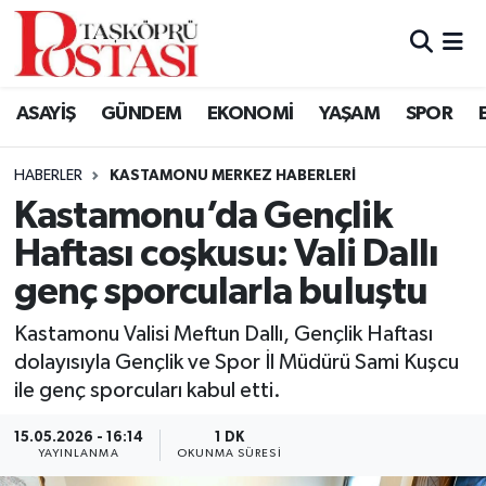
Kastamonu Vefat Edenler
ASAYİŞ
GÜNDEM
EKONOMİ
YAŞAM
SPOR
Abana Haberleri
HABERLER
KASTAMONU MERKEZ HABERLERI
Ağlı Haberleri
Kastamonu’da Gençlik
Haftası coşkusu: Vali Dallı
Araç Haberleri
genç sporcularla buluştu
Azdavay Haberleri
Kastamonu Valisi Meftun Dallı, Gençlik Haftası
Bozkurt Haberleri
dolayısıyla Gençlik ve Spor İl Müdürü Sami Kuşcu
ile genç sporcuları kabul etti.
Çatalzeytin Haberleri
15.05.2026 - 16:14
1 DK
YAYINLANMA
OKUNMA SÜRESI
Cide Haberleri