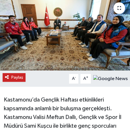
Daday Haberleri
Devrekani Haberleri
Doğanyurt Haberleri
Hanönü Haberleri
İhsangazi Haberleri
Paylaş
-
+
A
A
İnebolu Haberleri
Küre Haberleri
Kastamonu’da Gençlik Haftası etkinlikleri
kapsamında anlamlı bir buluşma gerçekleşti.
Merkez Haberleri
Kastamonu Valisi Meftun Dallı, Gençlik ve Spor İl
Müdürü Sami Kuşcu ile birlikte genç sporcuları
Pınarbaşı Haberleri