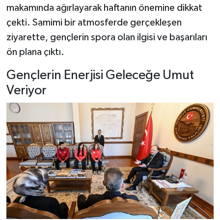
makamında ağırlayarak haftanın önemine dikkat
çekti. Samimi bir atmosferde gerçekleşen
Şenpazar Haberleri
ziyarette, gençlerin spora olan ilgisi ve başarıları
Seydiler Haberleri
ön plana çıktı.
Taşköprü Haberleri
Gençlerin Enerjisi Geleceğe Umut
Veriyor
Tosya Haberleri
Karadeniz Haberleri
Ulusal Haberler
Teknoloji Haberleri
Siyaset Haberleri