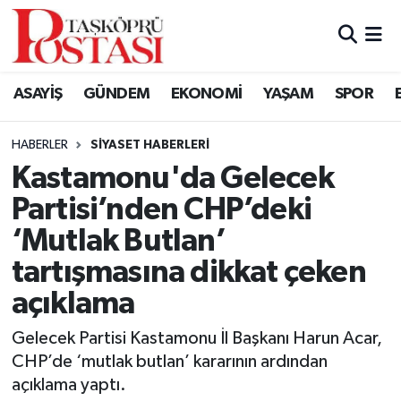
Kastamonu Vefat Edenler
ASAYİŞ
GÜNDEM
EKONOMİ
YAŞAM
SPOR
Abana Haberleri
HABERLER
SIYASET HABERLERI
Ağlı Haberleri
Kastamonu'da Gelecek
Partisi’nden CHP’deki
Araç Haberleri
‘Mutlak Butlan’
Azdavay Haberleri
tartışmasına dikkat çeken
açıklama
Bozkurt Haberleri
Gelecek Partisi Kastamonu İl Başkanı Harun Acar,
Çatalzeytin Haberleri
CHP’de ‘mutlak butlan’ kararının ardından
açıklama yaptı.
Cide Haberleri