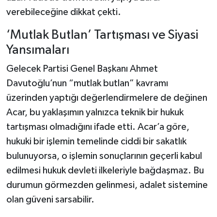
Dünya Haberleri
verebileceğine dikkat çekti.
Yerel Haberler
‘Mutlak Butlan’ Tartışması ve Siyasi
Yansımaları
Haber Arşivi
Gelecek Partisi Genel Başkanı Ahmet
Davutoğlu’nun “mutlak butlan” kavramı
üzerinden yaptığı değerlendirmelere de değinen
Acar, bu yaklaşımın yalnızca teknik bir hukuk
tartışması olmadığını ifade etti. Acar’a göre,
hukuki bir işlemin temelinde ciddi bir sakatlık
bulunuyorsa, o işlemin sonuçlarının geçerli kabul
edilmesi hukuk devleti ilkeleriyle bağdaşmaz. Bu
durumun görmezden gelinmesi, adalet sistemine
olan güveni sarsabilir.