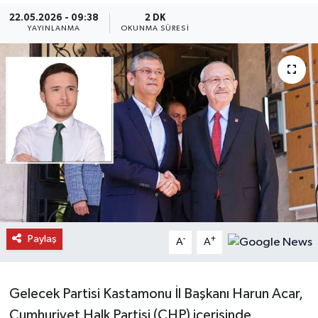
22.05.2026 - 09:38
2 DK
Daday Haberleri
YAYINLANMA
OKUNMA SÜRESI
Devrekani Haberleri
Doğanyurt Haberleri
Hanönü Haberleri
İhsangazi Haberleri
İnebolu Haberleri
Paylaş
-
+
Küre Haberleri
A
A
Merkez Haberleri
Gelecek Partisi Kastamonu İl Başkanı Harun Acar,
Cumhuriyet Halk Partisi (CHP) içerisinde
Pınarbaşı Haberleri