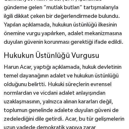
gündeme gelen “mutlak butlan” tartışmalarıyla
Şenpazar Haberleri
ilgili dikkat çeken bir değerlendirmede bulundu.
Yapılan açıklamada, hukukun üstünlüğü ilkesinin
Seydiler Haberleri
önemine vurgu yapılırken, adalet mekanizmasına
duyulan güvenin korunması gerektiği ifade edildi.
Taşköprü Haberleri
Hukukun Üstünlüğü Vurgusu
Tosya Haberleri
Harun Acar, yaptığı açıklamada, hukuk devletinin
Karadeniz Haberleri
temel dayanağının adalet ve hukukun üstünlüğü
olduğunu belirtti. Hukuki süreçlerin evrensel
Ulusal Haberler
normlardan ve vicdani adalet anlayışından
uzaklaşmasının, yalnızca alınan kararları değil,
Teknoloji Haberleri
toplumun genelinde adalete duyulan güveni de
Siyaset Haberleri
zedelediğini dile getirdi. Acar, bu tür gelişmelerin
uzun vadede demokratik yapıya zarar