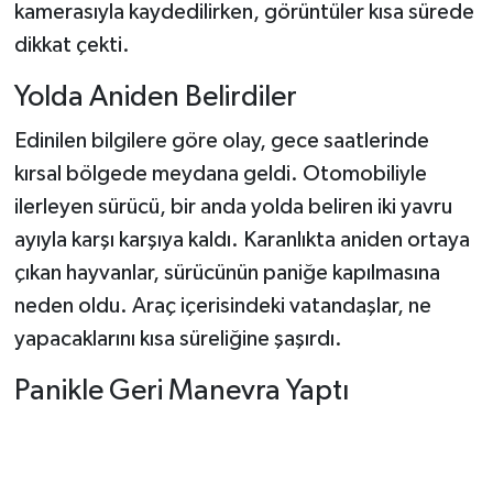
kamerasıyla kaydedilirken, görüntüler kısa sürede
dikkat çekti.
Şenpazar Haberleri
Yolda Aniden Belirdiler
Seydiler Haberleri
Edinilen bilgilere göre olay, gece saatlerinde
Taşköprü Haberleri
kırsal bölgede meydana geldi. Otomobiliyle
ilerleyen sürücü, bir anda yolda beliren iki yavru
Tosya Haberleri
ayıyla karşı karşıya kaldı. Karanlıkta aniden ortaya
çıkan hayvanlar, sürücünün paniğe kapılmasına
Karadeniz Haberleri
neden oldu. Araç içerisindeki vatandaşlar, ne
Ulusal Haberler
yapacaklarını kısa süreliğine şaşırdı.
Panikle Geri Manevra Yaptı
Teknoloji Haberleri
Siyaset Haberleri