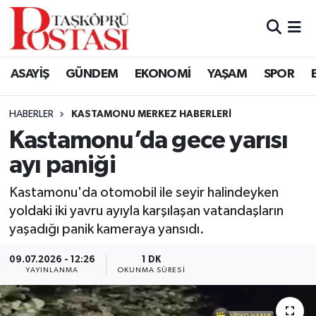
Kastamonu Vefat Edenler
ASAYİŞ
GÜNDEM
EKONOMİ
YAŞAM
SPOR
Abana Haberleri
HABERLER
KASTAMONU MERKEZ HABERLERI
Ağlı Haberleri
Kastamonu’da gece yarısı
ayı paniği
Araç Haberleri
Kastamonu'da otomobil ile seyir halindeyken
Azdavay Haberleri
yoldaki iki yavru ayıyla karşılaşan vatandaşların
yaşadığı panik kameraya yansıdı.
Bozkurt Haberleri
09.07.2026 - 12:26
1 DK
Çatalzeytin Haberleri
YAYINLANMA
OKUNMA SÜRESI
Cide Haberleri