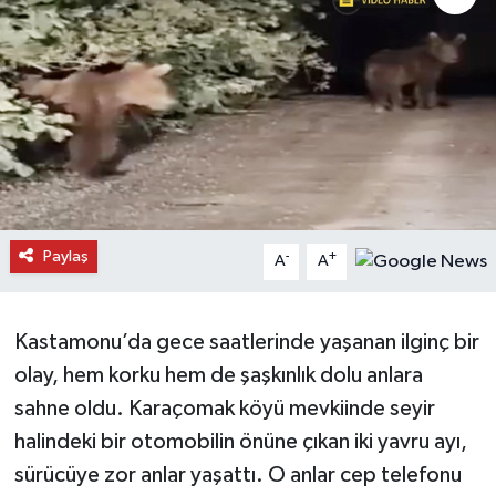
Daday Haberleri
Devrekani Haberleri
Doğanyurt Haberleri
Hanönü Haberleri
Paylaş
-
+
A
A
İhsangazi Haberleri
İnebolu Haberleri
Kastamonu’da gece saatlerinde yaşanan ilginç bir
olay, hem korku hem de şaşkınlık dolu anlara
Küre Haberleri
sahne oldu. Karaçomak köyü mevkiinde seyir
Merkez Haberleri
halindeki bir otomobilin önüne çıkan iki yavru ayı,
sürücüye zor anlar yaşattı. O anlar cep telefonu
Pınarbaşı Haberleri