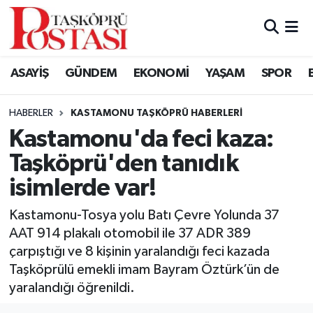
Kastamonu Vefat Edenler
ASAYİŞ
GÜNDEM
EKONOMİ
YAŞAM
SPOR
Abana Haberleri
HABERLER
KASTAMONU TAŞKÖPRÜ HABERLERI
Ağlı Haberleri
Kastamonu'da feci kaza:
Taşköprü'den tanıdık
Araç Haberleri
isimlerde var!
Azdavay Haberleri
Kastamonu-Tosya yolu Batı Çevre Yolunda 37
Bozkurt Haberleri
AAT 914 plakalı otomobil ile 37 ADR 389
çarpıştığı ve 8 kişinin yaralandığı feci kazada
Çatalzeytin Haberleri
Taşköprülü emekli imam Bayram Öztürk’ün de
yaralandığı öğrenildi.
Cide Haberleri