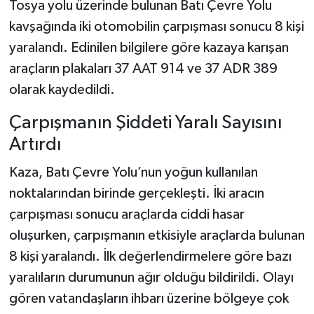
Tosya yolu üzerinde bulunan Batı Çevre Yolu
kavşağında iki otomobilin çarpışması sonucu 8 kişi
Şenpazar Haberleri
yaralandı. Edinilen bilgilere göre kazaya karışan
araçların plakaları 37 AAT 914 ve 37 ADR 389
Seydiler Haberleri
olarak kaydedildi.
Taşköprü Haberleri
Çarpışmanın Şiddeti Yaralı Sayısını
Tosya Haberleri
Artırdı
Kaza, Batı Çevre Yolu’nun yoğun kullanılan
Karadeniz Haberleri
noktalarından birinde gerçekleşti. İki aracın
Ulusal Haberler
çarpışması sonucu araçlarda ciddi hasar
oluşurken, çarpışmanın etkisiyle araçlarda bulunan
Teknoloji Haberleri
8 kişi yaralandı. İlk değerlendirmelere göre bazı
yaralıların durumunun ağır olduğu bildirildi. Olayı
Siyaset Haberleri
gören vatandaşların ihbarı üzerine bölgeye çok