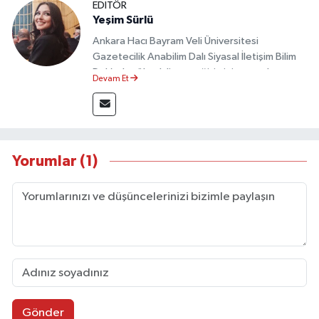
EDİTÖR
Yeşim Sürlü
Ankara Hacı Bayram Veli Üniversitesi
Gazetecilik Anabilim Dalı Siyasal İletişim Bilim
Dalı’nda yüksek lisans eğitimini tamamlamıştır.
Devam Et
Sosyal medya platformları ve seçimlere dair
akademik çalışmalar gerçekleştirmiştir.
Taşköprü Postası internet haber sitesinde
internet editörü olarak görev yapmaktadır.
Yorumlar (1)
Gönder