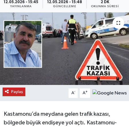
12.05.2026 - 15:45
12.05.2026 - 15:48
2 DK
YAYINLANMA
GÜNCELLEME
OKUNMA SÜRESI
Daday Haberleri
Devrekani Haberleri
Doğanyurt Haberleri
Hanönü Haberleri
İhsangazi Haberleri
İnebolu Haberleri
Paylaş
-
+
A
A
Küre Haberleri
Merkez Haberleri
Kastamonu’da meydana gelen trafik kazası,
bölgede büyük endişeye yol açtı. Kastamonu-
Pınarbaşı Haberleri