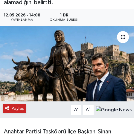
alamadığını belirtti.
Daday Haberleri
12.05.2026 - 14:08
1 DK
YAYINLANMA
OKUNMA SÜRESI
Devrekani Haberleri
Doğanyurt Haberleri
Hanönü Haberleri
İhsangazi Haberleri
İnebolu Haberleri
Küre Haberleri
Paylaş
-
+
A
A
Merkez Haberleri
Anahtar Partisi Taşköprü İlçe Başkanı Sinan
Pınarbaşı Haberleri