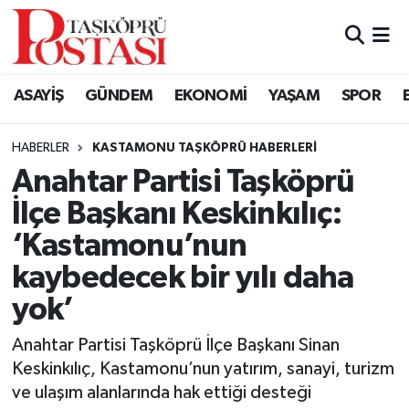
Kastamonu Vefat Edenler
ASAYİŞ
GÜNDEM
EKONOMİ
YAŞAM
SPOR
Abana Haberleri
HABERLER
KASTAMONU TAŞKÖPRÜ HABERLERI
Ağlı Haberleri
Anahtar Partisi Taşköprü
İlçe Başkanı Keskinkılıç:
Araç Haberleri
‘Kastamonu’nun
Azdavay Haberleri
kaybedecek bir yılı daha
yok’
Bozkurt Haberleri
Anahtar Partisi Taşköprü İlçe Başkanı Sinan
Çatalzeytin Haberleri
Keskinkılıç, Kastamonu’nun yatırım, sanayi, turizm
ve ulaşım alanlarında hak ettiği desteği
Cide Haberleri