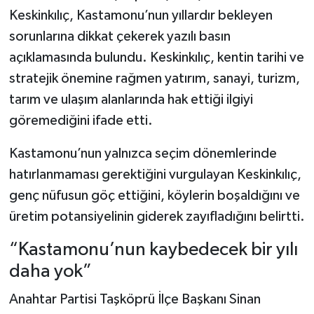
Keskinkılıç, Kastamonu’nun yıllardır bekleyen
Şenpazar Haberleri
sorunlarına dikkat çekerek yazılı basın
açıklamasında bulundu. Keskinkılıç, kentin tarihi ve
Seydiler Haberleri
stratejik önemine rağmen yatırım, sanayi, turizm,
tarım ve ulaşım alanlarında hak ettiği ilgiyi
Taşköprü Haberleri
göremediğini ifade etti.
Tosya Haberleri
Kastamonu’nun yalnızca seçim dönemlerinde
hatırlanmaması gerektiğini vurgulayan Keskinkılıç,
Karadeniz Haberleri
genç nüfusun göç ettiğini, köylerin boşaldığını ve
Ulusal Haberler
üretim potansiyelinin giderek zayıfladığını belirtti.
“Kastamonu’nun kaybedecek bir yılı
Teknoloji Haberleri
daha yok”
Siyaset Haberleri
Anahtar Partisi Taşköprü İlçe Başkanı Sinan