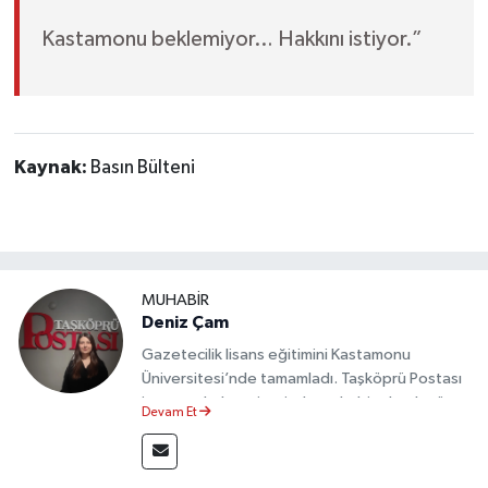
Kastamonu beklemiyor… Hakkını istiyor.”
Kaynak:
Basın Bülteni
MUHABİR
Deniz Çam
Gazetecilik lisans eğitimini Kastamonu
Üniversitesi’nde tamamladı. Taşköprü Postası
internet haber sitesinde muhabir olarak görev
Devam Et
yapmaktadır.