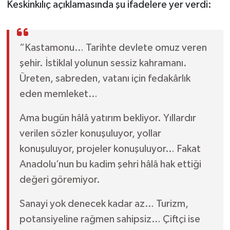
Dünya Haberleri
Keskinkılıç açıklamasında şu ifadelere yer verdi:
Yerel Haberler
“Kastamonu… Tarihte devlete omuz veren
Haber Arşivi
şehir. İstiklal yolunun sessiz kahramanı.
Üreten, sabreden, vatanı için fedakârlık
eden memleket…
Ama bugün hâlâ yatırım bekliyor. Yıllardır
verilen sözler konuşuluyor, yollar
konuşuluyor, projeler konuşuluyor… Fakat
Anadolu’nun bu kadim şehri hâlâ hak ettiği
değeri göremiyor.
Sanayi yok denecek kadar az… Turizm,
potansiyeline rağmen sahipsiz… Çiftçi ise