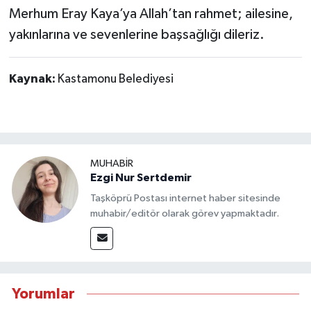
Dünya Haberleri
Merhum Eray Kaya’ya Allah’tan rahmet; ailesine,
yakınlarına ve sevenlerine başsağlığı dileriz.
Yerel Haberler
Haber Arşivi
Kaynak:
Kastamonu Belediyesi
MUHABİR
Ezgi Nur Sertdemir
Taşköprü Postası internet haber sitesinde
muhabir/editör olarak görev yapmaktadır.
Yorumlar