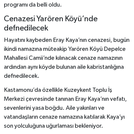
programı da belli oldu.
Şenpazar Haberleri
Cenazesi Yarören Köyü’nde
defnedilecek
Seydiler Haberleri
Hayatını kaybeden Eray Kaya’nın cenazesi, bugün
Taşköprü Haberleri
ikindi namazına müteakip Yarören Köyü Depelce
Mahallesi Camii’nde kılınacak cenaze namazının
Tosya Haberleri
ardından aynı köyde bulunan aile kabristanlığına
Karadeniz Haberleri
defnedilecek.
Kastamonu’da özellikle Kuzeykent Toplu İş
Ulusal Haberler
Merkezi çevresinde tanınan Eray Kaya’nın vefatı,
Teknoloji Haberleri
sevenlerini yasa boğdu. Aile yakınları ve
vatandaşların cenaze namazına katılarak Kaya’yı
Siyaset Haberleri
son yolculuğuna uğurlaması bekleniyor.