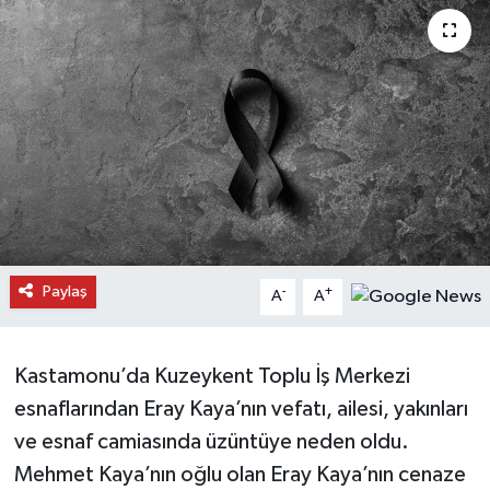
Daday Haberleri
Devrekani Haberleri
Doğanyurt Haberleri
Hanönü Haberleri
İhsangazi Haberleri
Paylaş
-
+
A
A
İnebolu Haberleri
Küre Haberleri
Kastamonu’da Kuzeykent Toplu İş Merkezi
esnaflarından Eray Kaya’nın vefatı, ailesi, yakınları
Merkez Haberleri
ve esnaf camiasında üzüntüye neden oldu.
Mehmet Kaya’nın oğlu olan Eray Kaya’nın cenaze
Pınarbaşı Haberleri