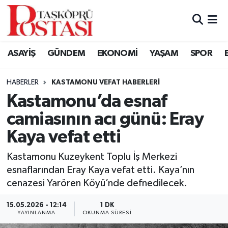
Kastamonu Vefat Edenler
ASAYİŞ
GÜNDEM
EKONOMİ
YAŞAM
SPOR
Abana Haberleri
HABERLER
KASTAMONU VEFAT HABERLERI
Ağlı Haberleri
Kastamonu’da esnaf
camiasının acı günü: Eray
Araç Haberleri
Kaya vefat etti
Azdavay Haberleri
Kastamonu Kuzeykent Toplu İş Merkezi
Bozkurt Haberleri
esnaflarından Eray Kaya vefat etti. Kaya’nın
cenazesi Yarören Köyü’nde defnedilecek.
Çatalzeytin Haberleri
15.05.2026 - 12:14
1 DK
YAYINLANMA
OKUNMA SÜRESI
Cide Haberleri