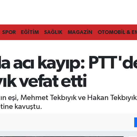
SPOR
EĞİTİM
SAĞLIK
MAGAZİN
OTOMOBİL & E
 acı kayıp: PTT'd
k vefat etti
n eşi, Mehmet Tekbıyık ve Hakan Tekbıyık
tine kavuştu.