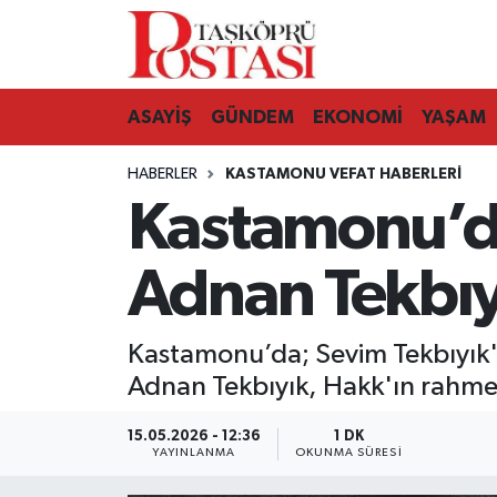
Kastamonu Vefat Edenler
ASAYİŞ
GÜNDEM
EKONOMİ
YAŞAM
Abana Haberleri
HABERLER
KASTAMONU VEFAT HABERLERI
Ağlı Haberleri
Kastamonu’da
Araç Haberleri
Adnan Tekbıyı
Azdavay Haberleri
Kastamonu’da; Sevim Tekbıyık'ı
Bozkurt Haberleri
Adnan Tekbıyık, Hakk'ın rahme
Çatalzeytin Haberleri
15.05.2026 - 12:36
1 DK
YAYINLANMA
OKUNMA SÜRESI
Cide Haberleri