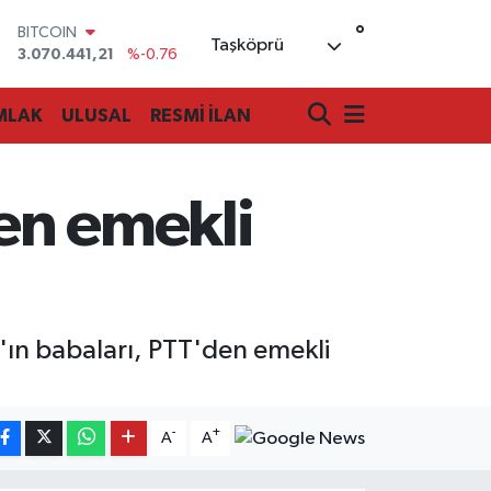
°
BITCOIN
Taşköprü
3.070.441,21
%-0.76
DOLAR
47,7069
%0.17
MLAK
ULUSAL
RESMİ İLAN
EURO
55,0265
%0.01
STERLİN
64,1897
%0.02
en emekli
GRAM ALTIN
6618.49
%2.12
BİST100
13.887
%64
'ın babaları, PTT'den emekli
-
+
A
A