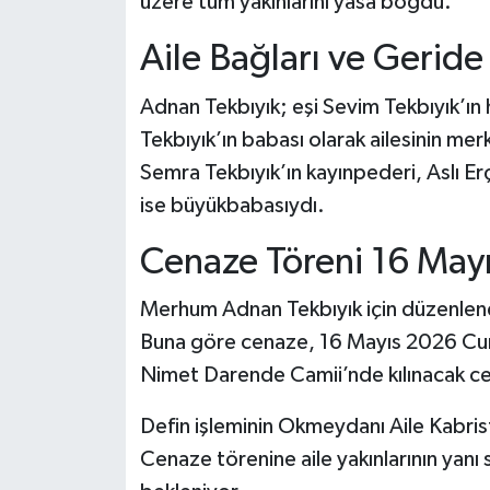
üzere tüm yakınlarını yasa boğdu.
Dünya Haberleri
Aile Bağları ve Geride 
Yerel Haberler
Adnan Tekbıyık; eşi Sevim Tekbıyık’ı
Haber Arşivi
Tekbıyık’ın babası olarak ailesinin m
Semra Tekbıyık’ın kayınpederi, Aslı E
ise büyükbabasıydı.
Cenaze Töreni 16 May
Merhum Adnan Tekbıyık için düzenlenec
Buna göre cenaze, 16 Mayıs 2026 Cu
Nimet Darende Camii’nde kılınacak c
Defin işleminin Okmeydanı Aile Kabrista
Cenaze törenine aile yakınlarının yanı s