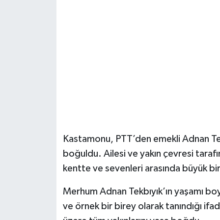
Şenpazar Haberleri
Seydiler Haberleri
Taşköprü Haberleri
Tosya Haberleri
Karadeniz Haberleri
Kastamonu, PTT’den emekli Adnan Tekb
Ulusal Haberler
boğuldu. Ailesi ve yakın çevresi tarafın
kentte ve sevenleri arasında büyük bir
Teknoloji Haberleri
Merhum Adnan Tekbıyık’ın yaşamı boyu
Siyaset Haberleri
ve örnek bir birey olarak tanındığı ifa