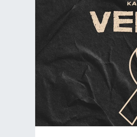
Daday Haberleri
Devrekani Haberleri
Doğanyurt Haberleri
Hanönü Haberleri
İhsangazi Haberleri
İnebolu Haberleri
Küre Haberleri
Merkez Haberleri
Pınarbaşı Haberleri