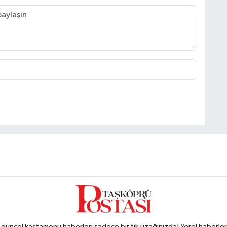
ncel kastamonu haberleri sadece bir tık uzağınızda! Yerel haberler ve