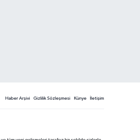
Haber Arşivi
Gizlilik Sözleşmesi
Künye
İletişim
 tüm yeni gelişmeleri tarafsız bir şekilde sizlerle