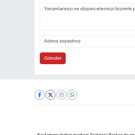
Gönder
Kastamonu haber merkezi Taşköprü Postası ile en gü