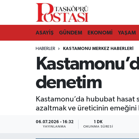
Kastamonu Vefat Edenler
ASAYİŞ
GÜNDEM
EKONOMİ
YAŞAM
Abana Haberleri
HABERLER
KASTAMONU MERKEZ HABERLERI
Ağlı Haberleri
Kastamonu’da
Araç Haberleri
denetim
Azdavay Haberleri
Kastamonu’da hububat hasat se
Bozkurt Haberleri
azaltmak ve üreticinin emeğini
Çatalzeytin Haberleri
06.07.2026 - 16:32
1 DK
YAYINLANMA
OKUNMA SÜRESI
Cide Haberleri