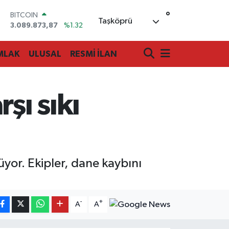
BITCOIN
°
3.089.873,87
%1.32
Taşköprü
DOLAR
47,5894
%0.08
EURO
MLAK
ULUSAL
RESMİ İLAN
55,0398
%-0.02
STERLİN
64,1581
%0.16
GRAM ALTIN
ı sıkı
6527.85
%0.54
BİST100
13.703
%11
or. Ekipler, dane kaybını
-
+
A
A