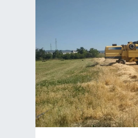
Daday Haberleri
Devrekani Haberleri
Doğanyurt Haberleri
Hanönü Haberleri
İhsangazi Haberleri
İnebolu Haberleri
Küre Haberleri
Merkez Haberleri
Pınarbaşı Haberleri