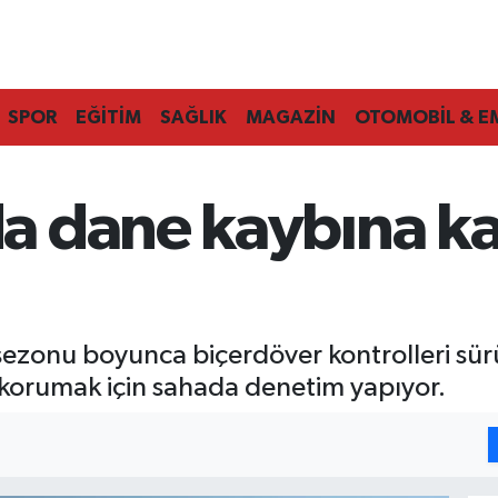
SPOR
EĞİTİM
SAĞLIK
MAGAZİN
OTOMOBİL & E
 dane kaybına karş
zonu boyunca biçerdöver kontrolleri sürüy
 korumak için sahada denetim yapıyor.