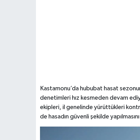
Şenpazar Haberleri
Seydiler Haberleri
Taşköprü Haberleri
Tosya Haberleri
Karadeniz Haberleri
Kastamonu’da hububat hasat sezonunu
Ulusal Haberler
denetimleri hız kesmeden devam ediy
ekipleri, il genelinde yürüttükleri ko
Teknoloji Haberleri
de hasadın güvenli şekilde yapılmasını
Siyaset Haberleri