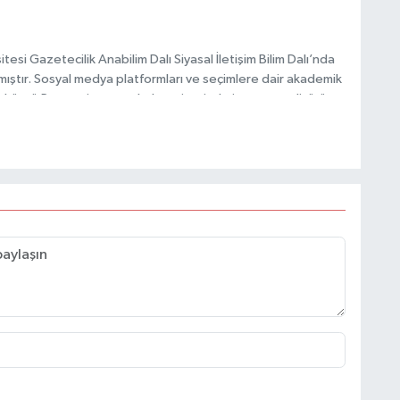
esi Gazetecilik Anabilim Dalı Siyasal İletişim Bilim Dalı’nda
mıştır. Sosyal medya platformları ve seçimlere dair akademik
Taşköprü Postası internet haber sitesinde internet editörü